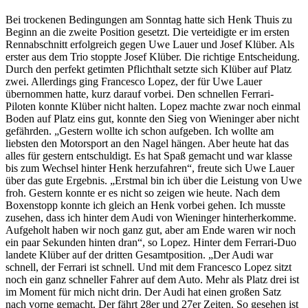
Bei trockenen Bedingungen am Sonntag hatte sich Henk Thuis zu
Beginn an die zweite Position gesetzt. Die verteidigte er im ersten
Rennabschnitt erfolgreich gegen Uwe Lauer und Josef Klüber. Als
erster aus dem Trio stoppte Josef Klüber. Die richtige Entscheidung.
Durch den perfekt getimten Pflichthalt setzte sich Klüber auf Platz
zwei. Allerdings ging Francesco Lopez, der für Uwe Lauer
übernommen hatte, kurz darauf vorbei. Den schnellen Ferrari-
Piloten konnte Klüber nicht halten. Lopez machte zwar noch einmal
Boden auf Platz eins gut, konnte den Sieg von Wieninger aber nicht
gefährden. „Gestern wollte ich schon aufgeben. Ich wollte am
liebsten den Motorsport an den Nagel hängen. Aber heute hat das
alles für gestern entschuldigt. Es hat Spaß gemacht und war klasse
bis zum Wechsel hinter Henk herzufahren“, freute sich Uwe Lauer
über das gute Ergebnis. „Erstmal bin ich über die Leistung von Uwe
froh. Gestern konnte er es nicht so zeigen wie heute. Nach dem
Boxenstopp konnte ich gleich an Henk vorbei gehen. Ich musste
zusehen, dass ich hinter dem Audi von Wieninger hinterherkomme.
Aufgeholt haben wir noch ganz gut, aber am Ende waren wir noch
ein paar Sekunden hinten dran“, so Lopez. Hinter dem Ferrari-Duo
landete Klüber auf der dritten Gesamtposition. „Der Audi war
schnell, der Ferrari ist schnell. Und mit dem Francesco Lopez sitzt
noch ein ganz schneller Fahrer auf dem Auto. Mehr als Platz drei ist
im Moment für mich nicht drin. Der Audi hat einen großen Satz
nach vorne gemacht. Der fährt 28er und 27er Zeiten. So gesehen ist