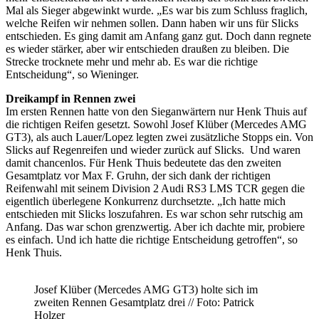
Mal als Sieger abgewinkt wurde. „Es war bis zum Schluss fraglich,
welche Reifen wir nehmen sollen. Dann haben wir uns für Slicks
entschieden. Es ging damit am Anfang ganz gut. Doch dann regnete
es wieder stärker, aber wir entschieden draußen zu bleiben. Die
Strecke trocknete mehr und mehr ab. Es war die richtige
Entscheidung“, so Wieninger.
Dreikampf in Rennen zwei
Im ersten Rennen hatte von den Sieganwärtern nur Henk Thuis auf
die richtigen Reifen gesetzt. Sowohl Josef Klüber (Mercedes AMG
GT3), als auch Lauer/Lopez legten zwei zusätzliche Stopps ein. Von
Slicks auf Regenreifen und wieder zurück auf Slicks. Und waren
damit chancenlos. Für Henk Thuis bedeutete das den zweiten
Gesamtplatz vor Max F. Gruhn, der sich dank der richtigen
Reifenwahl mit seinem Division 2 Audi RS3 LMS TCR gegen die
eigentlich überlegene Konkurrenz durchsetzte. „Ich hatte mich
entschieden mit Slicks loszufahren. Es war schon sehr rutschig am
Anfang. Das war schon grenzwertig. Aber ich dachte mir, probiere
es einfach. Und ich hatte die richtige Entscheidung getroffen“, so
Henk Thuis.
Josef Klüber (Mercedes AMG GT3) holte sich im
zweiten Rennen Gesamtplatz drei // Foto: Patrick
Holzer