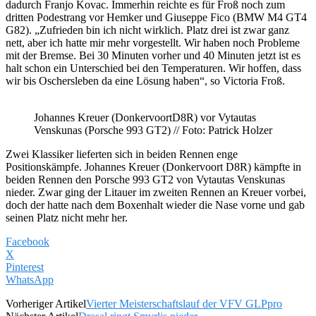
dadurch Franjo Kovac. Immerhin reichte es für Froß noch zum
dritten Podestrang vor Hemker und Giuseppe Fico (BMW M4 GT4
G82). „Zufrieden bin ich nicht wirklich. Platz drei ist zwar ganz
nett, aber ich hatte mir mehr vorgestellt. Wir haben noch Probleme
mit der Bremse. Bei 30 Minuten vorher und 40 Minuten jetzt ist es
halt schon ein Unterschied bei den Temperaturen. Wir hoffen, dass
wir bis Oschersleben da eine Lösung haben“, so Victoria Froß.
Johannes Kreuer (DonkervoortD8R) vor Vytautas
Venskunas (Porsche 993 GT2) // Foto: Patrick Holzer
Zwei Klassiker lieferten sich in beiden Rennen enge
Positionskämpfe. Johannes Kreuer (Donkervoort D8R) kämpfte in
beiden Rennen den Porsche 993 GT2 von Vytautas Venskunas
nieder. Zwar ging der Litauer im zweiten Rennen an Kreuer vorbei,
doch der hatte nach dem Boxenhalt wieder die Nase vorne und gab
seinen Platz nicht mehr her.
Facebook
X
Pinterest
WhatsApp
Vorheriger Artikel
Vierter Meisterschaftslauf der VFV GLPpro