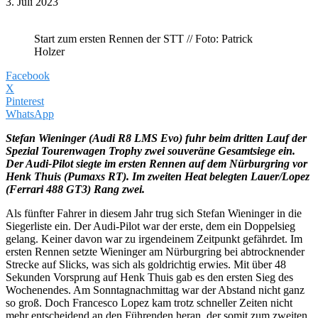
3. Juli 2023
Start zum ersten Rennen der STT // Foto: Patrick
Holzer
Facebook
X
Pinterest
WhatsApp
Stefan Wieninger (Audi R8 LMS Evo) fuhr beim dritten Lauf der
Spezial Tourenwagen Trophy zwei souveräne Gesamtsiege ein.
Der Audi-Pilot siegte im ersten Rennen auf dem Nürburgring vor
Henk Thuis (Pumaxs RT). Im zweiten Heat belegten Lauer/Lopez
(Ferrari 488 GT3) Rang zwei.
Als fünfter Fahrer in diesem Jahr trug sich Stefan Wieninger in die
Siegerliste ein. Der Audi-Pilot war der erste, dem ein Doppelsieg
gelang. Keiner davon war zu irgendeinem Zeitpunkt gefährdet. Im
ersten Rennen setzte Wieninger am Nürburgring bei abtrocknender
Strecke auf Slicks, was sich als goldrichtig erwies. Mit über 48
Sekunden Vorsprung auf Henk Thuis gab es den ersten Sieg des
Wochenendes. Am Sonntagnachmittag war der Abstand nicht ganz
so groß. Doch Francesco Lopez kam trotz schneller Zeiten nicht
mehr entscheidend an den Führenden heran, der somit zum zweiten