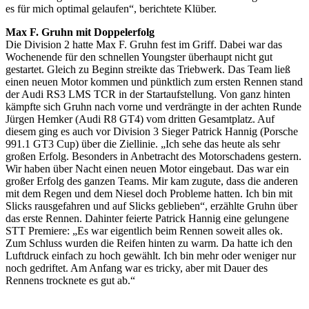
es für mich optimal gelaufen“, berichtete Klüber.
Max F. Gruhn mit Doppelerfolg
Die Division 2 hatte Max F. Gruhn fest im Griff. Dabei war das
Wochenende für den schnellen Youngster überhaupt nicht gut
gestartet. Gleich zu Beginn streikte das Triebwerk. Das Team ließ
einen neuen Motor kommen und pünktlich zum ersten Rennen stand
der Audi RS3 LMS TCR in der Startaufstellung. Von ganz hinten
kämpfte sich Gruhn nach vorne und verdrängte in der achten Runde
Jürgen Hemker (Audi R8 GT4) vom dritten Gesamtplatz. Auf
diesem ging es auch vor Division 3 Sieger Patrick Hannig (Porsche
991.1 GT3 Cup) über die Ziellinie. „Ich sehe das heute als sehr
großen Erfolg. Besonders in Anbetracht des Motorschadens gestern.
Wir haben über Nacht einen neuen Motor eingebaut. Das war ein
großer Erfolg des ganzen Teams. Mir kam zugute, dass die anderen
mit dem Regen und dem Niesel doch Probleme hatten. Ich bin mit
Slicks rausgefahren und auf Slicks geblieben“, erzählte Gruhn über
das erste Rennen. Dahinter feierte Patrick Hannig eine gelungene
STT Premiere: „Es war eigentlich beim Rennen soweit alles ok.
Zum Schluss wurden die Reifen hinten zu warm. Da hatte ich den
Luftdruck einfach zu hoch gewählt. Ich bin mehr oder weniger nur
noch gedriftet. Am Anfang war es tricky, aber mit Dauer des
Rennens trocknete es gut ab.“