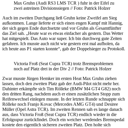
Max Gruhn (Audi RS3 LMS TCR ) fuhr in der Eifel zu
zwei astreinen Divisionssiegen // Foto: Patrick Holzer
Auch im zweiten Durchgang ließ Gruhn keine Zweifel am Sieg
aufkommen. Lange lieferte er sich einen engen Kampf mit Hannig,
der sich gegen Ende durchsetzte und vor Gruhn als Gesamtfünfter
das Ziel sah. „Heute war es etwas einfacher als gestern. Das Wetter
hat mitgespielt. Das Auto war super. Ich bin durchweg gute Zeiten
gefahren. Ich musste auch nicht wie gestern erst mal aufholen, da
ich heute aus P1 starten konnte“, gab der Doppelsieger zu Protokoll.
Victoria Froß (Seat Cupra TCR) trotz Bremsproblemen
noch auf Platz drei in der Div 2 // Foto: Patrick Holzer
Zwar musste Jürgen Hemker im ersten Heat Max Gruhn ziehen
lassen, doch den zweiten Platz gab der Audi-Pilot nicht mehr her.
Dahinter erkämpfte sich Tim Rölleke (BMW M4 GT4 G82) noch
den dritten Rang, nachdem auch er einen zusätzlichen Stopp zum
Reifenwechsel einlegen musste. In der letzten Runde schnappte sich
Rölleke noch Franjo Kovac (Mercedes AMG GT4) und Desiree
Müller (Opel Astra TCR). Im zweiten Rennen sah es lange danach
aus, dass Victoria Froß (Seat Cupra TCR) endlich wieder in die
Erfolgsspur zurückfindet. Doch ein weicher werdendes Bremspedal
kostete den eigentlich sicheren zweiten Platz. Den holte sich