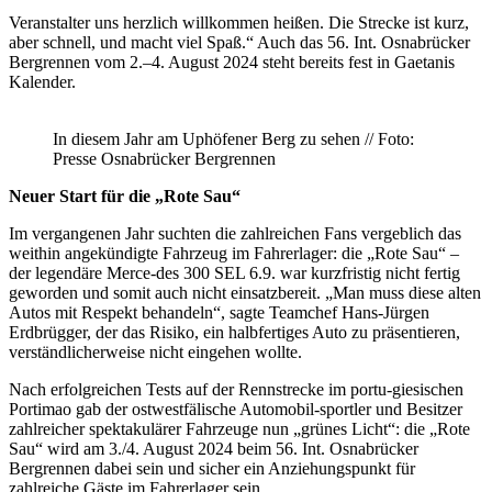
Veranstalter uns herzlich willkommen heißen. Die Strecke ist kurz,
aber schnell, und macht viel Spaß.“ Auch das 56. Int. Osnabrücker
Bergrennen vom 2.–4. August 2024 steht bereits fest in Gaetanis
Kalender.
In diesem Jahr am Uphöfener Berg zu sehen // Foto:
Presse Osnabrücker Bergrennen
Neuer Start für die „Rote Sau“
Im vergangenen Jahr suchten die zahlreichen Fans vergeblich das
weithin angekündigte Fahrzeug im Fahrerlager: die „Rote Sau“ –
der legendäre Merce-des 300 SEL 6.9. war kurzfristig nicht fertig
geworden und somit auch nicht einsatzbereit. „Man muss diese alten
Autos mit Respekt behandeln“, sagte Teamchef Hans-Jürgen
Erdbrügger, der das Risiko, ein halbfertiges Auto zu präsentieren,
verständlicherweise nicht eingehen wollte.
Nach erfolgreichen Tests auf der Rennstrecke im portu-giesischen
Portimao gab der ostwestfälische Automobil-sportler und Besitzer
zahlreicher spektakulärer Fahrzeuge nun „grünes Licht“: die „Rote
Sau“ wird am 3./4. August 2024 beim 56. Int. Osnabrücker
Bergrennen dabei sein und sicher ein Anziehungspunkt für
zahlreiche Gäste im Fahrerlager sein.