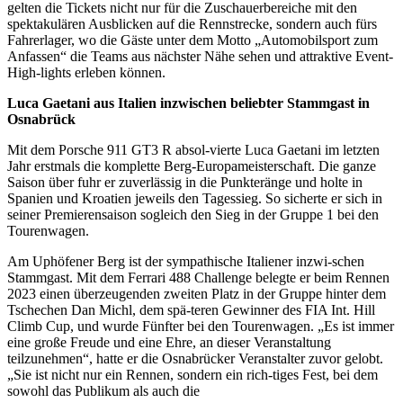
gelten die Tickets nicht nur für die Zuschauerbereiche mit den
spektakulären Ausblicken auf die Rennstrecke, sondern auch fürs
Fahrerlager, wo die Gäste unter dem Motto „Automobilsport zum
Anfassen“ die Teams aus nächster Nähe sehen und attraktive Event-
High-lights erleben können.
Luca Gaetani aus Italien inzwischen beliebter Stammgast in
Osnabrück
Mit dem Porsche 911 GT3 R absol-vierte Luca Gaetani im letzten
Jahr erstmals die komplette Berg-Europameisterschaft. Die ganze
Saison über fuhr er zuverlässig in die Punkteränge und holte in
Spanien und Kroatien jeweils den Tagessieg. So sicherte er sich in
seiner Premierensaison sogleich den Sieg in der Gruppe 1 bei den
Tourenwagen.
Am Uphöfener Berg ist der sympathische Italiener inzwi-schen
Stammgast. Mit dem Ferrari 488 Challenge belegte er beim Rennen
2023 einen überzeugenden zweiten Platz in der Gruppe hinter dem
Tschechen Dan Michl, dem spä-teren Gewinner des FIA Int. Hill
Climb Cup, und wurde Fünfter bei den Tourenwagen. „Es ist immer
eine große Freude und eine Ehre, an dieser Veranstaltung
teilzunehmen“, hatte er die Osnabrücker Veranstalter zuvor gelobt.
„Sie ist nicht nur ein Rennen, sondern ein rich-tiges Fest, bei dem
sowohl das Publikum als auch die