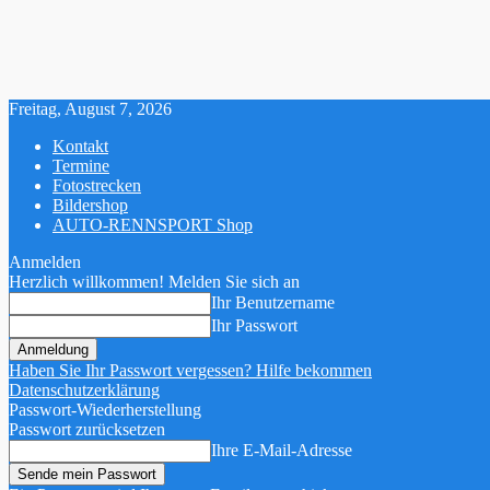
Freitag, August 7, 2026
Kontakt
Termine
Fotostrecken
Bildershop
AUTO-RENNSPORT Shop
Anmelden
Herzlich willkommen! Melden Sie sich an
Ihr Benutzername
Ihr Passwort
Haben Sie Ihr Passwort vergessen? Hilfe bekommen
Datenschutzerklärung
Passwort-Wiederherstellung
Passwort zurücksetzen
Ihre E-Mail-Adresse