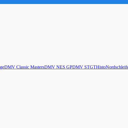
ge
DMV Classic Masters
DMV NES GP
DMV STGT
Histo
Nordschleif