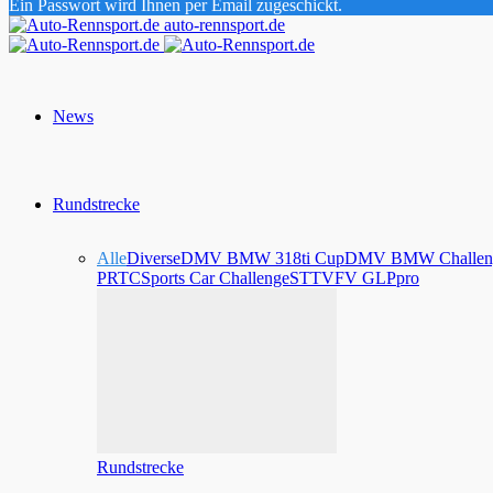
Ein Passwort wird Ihnen per Email zugeschickt.
auto-rennsport.de
News
Rundstrecke
Alle
Diverse
DMV BMW 318ti Cup
DMV BMW Challen
PRTC
Sports Car Challenge
STT
VFV GLPpro
Rundstrecke