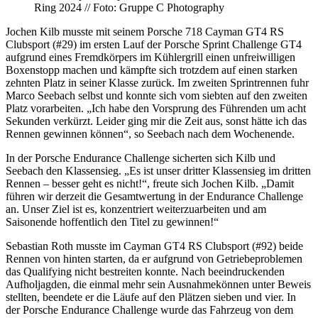
Ring 2024 // Foto: Gruppe C Photography
Jochen Kilb musste mit seinem Porsche 718 Cayman GT4 RS
Clubsport (#29) im ersten Lauf der Porsche Sprint Challenge GT4
aufgrund eines Fremdkörpers im Kühlergrill einen unfreiwilligen
Boxenstopp machen und kämpfte sich trotzdem auf einen starken
zehnten Platz in seiner Klasse zurück. Im zweiten Sprintrennen fuhr
Marco Seebach selbst und konnte sich vom siebten auf den zweiten
Platz vorarbeiten. „Ich habe den Vorsprung des Führenden um acht
Sekunden verkürzt. Leider ging mir die Zeit aus, sonst hätte ich das
Rennen gewinnen können“, so Seebach nach dem Wochenende.
In der Porsche Endurance Challenge sicherten sich Kilb und
Seebach den Klassensieg. „Es ist unser dritter Klassensieg im dritten
Rennen – besser geht es nicht!“, freute sich Jochen Kilb. „Damit
führen wir derzeit die Gesamtwertung in der Endurance Challenge
an. Unser Ziel ist es, konzentriert weiterzuarbeiten und am
Saisonende hoffentlich den Titel zu gewinnen!“
Sebastian Roth musste im Cayman GT4 RS Clubsport (#92) beide
Rennen von hinten starten, da er aufgrund von Getriebeproblemen
das Qualifying nicht bestreiten konnte. Nach beeindruckenden
Aufholjagden, die einmal mehr sein Ausnahmekönnen unter Beweis
stellten, beendete er die Läufe auf den Plätzen sieben und vier. In
der Porsche Endurance Challenge wurde das Fahrzeug von dem