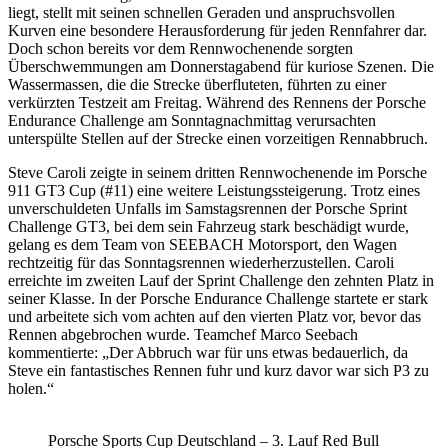
liegt, stellt mit seinen schnellen Geraden und anspruchsvollen
Kurven eine besondere Herausforderung für jeden Rennfahrer dar.
Doch schon bereits vor dem Rennwochenende sorgten
Überschwemmungen am Donnerstagabend für kuriose Szenen. Die
Wassermassen, die die Strecke überfluteten, führten zu einer
verkürzten Testzeit am Freitag. Während des Rennens der Porsche
Endurance Challenge am Sonntagnachmittag verursachten
unterspülte Stellen auf der Strecke einen vorzeitigen Rennabbruch.
Steve Caroli zeigte in seinem dritten Rennwochenende im Porsche
911 GT3 Cup (#11) eine weitere Leistungssteigerung. Trotz eines
unverschuldeten Unfalls im Samstagsrennen der Porsche Sprint
Challenge GT3, bei dem sein Fahrzeug stark beschädigt wurde,
gelang es dem Team von SEEBACH Motorsport, den Wagen
rechtzeitig für das Sonntagsrennen wiederherzustellen. Caroli
erreichte im zweiten Lauf der Sprint Challenge den zehnten Platz in
seiner Klasse. In der Porsche Endurance Challenge startete er stark
und arbeitete sich vom achten auf den vierten Platz vor, bevor das
Rennen abgebrochen wurde. Teamchef Marco Seebach
kommentierte: „Der Abbruch war für uns etwas bedauerlich, da
Steve ein fantastisches Rennen fuhr und kurz davor war sich P3 zu
holen.“
Porsche Sports Cup Deutschland – 3. Lauf Red Bull