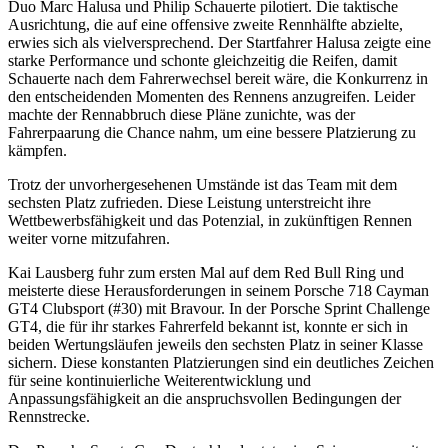
Duo Marc Halusa und Philip Schauerte pilotiert. Die taktische
Ausrichtung, die auf eine offensive zweite Rennhälfte abzielte,
erwies sich als vielversprechend. Der Startfahrer Halusa zeigte eine
starke Performance und schonte gleichzeitig die Reifen, damit
Schauerte nach dem Fahrerwechsel bereit wäre, die Konkurrenz in
den entscheidenden Momenten des Rennens anzugreifen. Leider
machte der Rennabbruch diese Pläne zunichte, was der
Fahrerpaarung die Chance nahm, um eine bessere Platzierung zu
kämpfen.
Trotz der unvorhergesehenen Umstände ist das Team mit dem
sechsten Platz zufrieden. Diese Leistung unterstreicht ihre
Wettbewerbsfähigkeit und das Potenzial, in zukünftigen Rennen
weiter vorne mitzufahren.
Kai Lausberg fuhr zum ersten Mal auf dem Red Bull Ring und
meisterte diese Herausforderungen in seinem Porsche 718 Cayman
GT4 Clubsport (#30) mit Bravour. In der Porsche Sprint Challenge
GT4, die für ihr starkes Fahrerfeld bekannt ist, konnte er sich in
beiden Wertungsläufen jeweils den sechsten Platz in seiner Klasse
sichern. Diese konstanten Platzierungen sind ein deutliches Zeichen
für seine kontinuierliche Weiterentwicklung und
Anpassungsfähigkeit an die anspruchsvollen Bedingungen der
Rennstrecke.