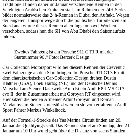
Traditionell finden daher im Januar verschiedene Rennen in den
Vereinigten Arabischen Emiraten statt. Im Rahmen der 24H Series
bildet normalerweise das 24h-Rennen in Dubai den Auftakt. Wegen
der längeren Transportwege durch die politischen Turbulenzen am
Suezkanal wurde dieses Rennen allerdings um zwei Wochen
verschoben, sodass nun die 6H von Abu Dhabi den Saisonauftakt
bilden.
Zweites Fahrzeug ist ein Porsche 911 GT3 R mit der
Startnummer 96 // Foto: Berzerk Design
Car Collection Motorsport wird bei diesem Rennen der Creventic
zwei Fahrzeuge an den Start bringen. Im Porsche 911 GT3 R mit
dem charakteristischen Car-Collection-Design drehen Dustin
Blattner (USA), Loek Hartog (NL) und der Deutsche Dennis
Marschall am Steuer. Das zweite Auto ist ein Audi R8 LMS GT3
evo II, der in Zusammenarbeit mit Goroyan RT eingesetzt wird.
Hier sitzen die beiden Armenier Artur Goroyan und Roman
Mavlanov am Steuer. Unterstützt werden sie vom erfahrenen Audi
Sport Fahrer Markus Winkelhock.
Auf der Formel-1-Strecke des Yas Marina Circuit finden am 20.
Januar die Qualifyings statt. Das Rennen startet am Sonntag, den 21.
Januar um 10 Uhr wund geht über die Distanz von sechs Stunden.