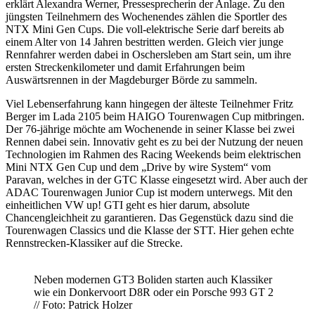
erklärt Alexandra Werner, Pressesprecherin der Anlage. Zu den
jüngsten Teilnehmern des Wochenendes zählen die Sportler des
NTX Mini Gen Cups. Die voll-elektrische Serie darf bereits ab
einem Alter von 14 Jahren bestritten werden. Gleich vier junge
Rennfahrer werden dabei in Oschersleben am Start sein, um ihre
ersten Streckenkilometer und damit Erfahrungen beim
Auswärtsrennen in der Magdeburger Börde zu sammeln.
Viel Lebenserfahrung kann hingegen der älteste Teilnehmer Fritz
Berger im Lada 2105 beim HAIGO Tourenwagen Cup mitbringen.
Der 76-jährige möchte am Wochenende in seiner Klasse bei zwei
Rennen dabei sein. Innovativ geht es zu bei der Nutzung der neuen
Technologien im Rahmen des Racing Weekends beim elektrischen
Mini NTX Gen Cup und dem „Drive by wire System“ vom
Paravan, welches in der GTC Klasse eingesetzt wird. Aber auch der
ADAC Tourenwagen Junior Cup ist modern unterwegs. Mit den
einheitlichen VW up! GTI geht es hier darum, absolute
Chancengleichheit zu garantieren. Das Gegenstück dazu sind die
Tourenwagen Classics und die Klasse der STT. Hier gehen echte
Rennstrecken-Klassiker auf die Strecke.
Neben modernen GT3 Boliden starten auch Klassiker
wie ein Donkervoort D8R oder ein Porsche 993 GT 2
// Foto: Patrick Holzer