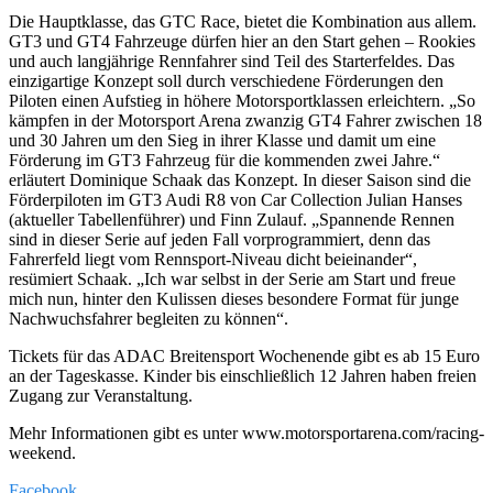
Die Hauptklasse, das GTC Race, bietet die Kombination aus allem.
GT3 und GT4 Fahrzeuge dürfen hier an den Start gehen – Rookies
und auch langjährige Rennfahrer sind Teil des Starterfeldes. Das
einzigartige Konzept soll durch verschiedene Förderungen den
Piloten einen Aufstieg in höhere Motorsportklassen erleichtern. „So
kämpfen in der Motorsport Arena zwanzig GT4 Fahrer zwischen 18
und 30 Jahren um den Sieg in ihrer Klasse und damit um eine
Förderung im GT3 Fahrzeug für die kommenden zwei Jahre.“
erläutert Dominique Schaak das Konzept. In dieser Saison sind die
Förderpiloten im GT3 Audi R8 von Car Collection Julian Hanses
(aktueller Tabellenführer) und Finn Zulauf. „Spannende Rennen
sind in dieser Serie auf jeden Fall vorprogrammiert, denn das
Fahrerfeld liegt vom Rennsport-Niveau dicht beieinander“,
resümiert Schaak. „Ich war selbst in der Serie am Start und freue
mich nun, hinter den Kulissen dieses besondere Format für junge
Nachwuchsfahrer begleiten zu können“.
Tickets für das ADAC Breitensport Wochenende gibt es ab 15 Euro
an der Tageskasse. Kinder bis einschließlich 12 Jahren haben freien
Zugang zur Veranstaltung.
Mehr Informationen gibt es unter www.motorsportarena.com/racing-
weekend.
Facebook