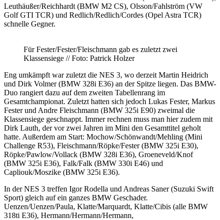
Leuthäußer/Reichhardt (BMW M2 CS), Olsson/Fahlström (VW
Golf GTI TCR) und Redlich/Redlich/Cordes (Opel Astra TCR)
schnelle Gegner.
Für Fester/Fester/Fleischmann gab es zuletzt zwei
Klassensiege // Foto: Patrick Holzer
Eng umkämpft war zuletzt die NES 3, wo derzeit Martin Heidrich
und Dirk Volmer (BMW 328i E36) an der Spitze liegen. Das BMW-
Duo rangiert dazu auf dem zweiten Tabellenrang im
Gesamtchampionat. Zuletzt hatten sich jedoch Lukas Fester, Markus
Fester und Andre Fleischmann (BMW 325i E90) zweimal die
Klassensiege geschnappt. Immer rechnen muss man hier zudem mit
Dirk Lauth, der vor zwei Jahren im Mini den Gesamttitel geholt
hatte. Außerdem am Start: Mochow/Schönwandt/Mehling (Mini
Challenge R53), Fleischmann/Röpke/Fester (BMW 325i E30),
Röpke/Pawlow/Vollack (BMW 328i E36), Groeneveld/Knof
(BMW 325i E36), Falk/Falk (BMW 330i E46) und
Capliouk/Moszike (BMW 325i E36).
In der NES 3 treffen Igor Rodella und Andreas Saner (Suzuki Swift
Sport) gleich auf ein ganzes BMW Geschader.
Uenzen/Uenzen/Paula, Klatte/Marquardt, Klatte/Cibis (alle BMW
318ti E36), Hermann/Hermann/Hermann,