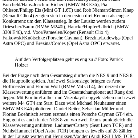
Borcheld/Hans-Joachim Richert (BMW M3 E36), Pia
Ohlsson/Philipp Eis (Mini GT 1,6T) und Rob Nieman/Simon Knap
(Renault Clio 4) zeigten sich in den ersten drei Rennen als engste
Konkurrenz um den Klassensieg. In der Lausitz werden zudem
Driescher/Baum (BMW M240i), Hancke/Hupfer/Ulbrich (BMW
330i E46), v.d. Voor/Pameelen/Koper (Renault Clio 4),
Falkowski/Knötschke (Porsche Cayman), Brezina/Ludewigs (Opel
Astra OPC) und Brezina/Cordes (Opel Astra OPC) erwartet.
Auf den Verfolgerplätzen geht es eng zu // Foto: Patrick
Holzer
Bei der Frage nach dem Gesamtsieg dürften die NES 9 und NES 8
die Hauptrolle spielen. Auf zwei Saisonsiege bringen es Arne
Hoffmeister und Florian Wolf (BMW M4 GT4), der derzeit die
Klassenwertung anführen und im Gesamtchampionat auf Rang drei
liegen. Mit Kortüm/Luther und Viszokay/Lengyek stehen noch zwei
weitere M4 GT4 am Start. Dazu wird Michael Neuhauser einen
BMW M3 E46 pilotieren. Daniel Reiter, Sebastian Müller und
Florian Boehnisch setzen erstmals einen Porsche Cayman GT4 ein.
Eng geht es auch in der NES 8 zu, wo zwei Teams punktgleich die
Klassenwertung anführen. Ladurner/Cartery (Seat Leon TCR) und
Nehls/Hammel (Opel Astra TCR) bringen es jeweils auf 28 Zähler.
In der Lausitz warten mit Henriksen/Vodder (Audi RS3 LMS TCR),