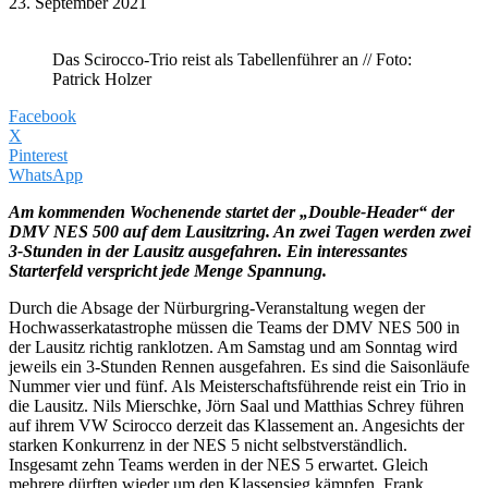
23. September 2021
Das Scirocco-Trio reist als Tabellenführer an // Foto:
Patrick Holzer
Facebook
X
Pinterest
WhatsApp
Am kommenden Wochenende startet der „Double-Header“ der
DMV NES 500 auf dem Lausitzring. An zwei Tagen werden zwei
3-Stunden in der Lausitz ausgefahren. Ein interessantes
Starterfeld verspricht jede Menge Spannung.
Durch die Absage der Nürburgring-Veranstaltung wegen der
Hochwasserkatastrophe müssen die Teams der DMV NES 500 in
der Lausitz richtig ranklotzen. Am Samstag und am Sonntag wird
jeweils ein 3-Stunden Rennen ausgefahren. Es sind die Saisonläufe
Nummer vier und fünf. Als Meisterschaftsführende reist ein Trio in
die Lausitz. Nils Mierschke, Jörn Saal und Matthias Schrey führen
auf ihrem VW Scirocco derzeit das Klassement an. Angesichts der
starken Konkurrenz in der NES 5 nicht selbstverständlich.
Insgesamt zehn Teams werden in der NES 5 erwartet. Gleich
mehrere dürften wieder um den Klassensieg kämpfen. Frank