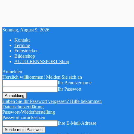
Sonntag, August 9, 2026
Kontakt
Termine
Fotostrecken
Bildershop
AUTO-RENNSPORT Shop
Anmelden
Herzlich willkommen! Melden Sie sich an
Ihr Benutzername
Ihr Passwort
Haben Sie Ihr Passwort vergessen? Hilfe bekommen
Datenschutzerklärung
Passwort-Wiederherstellung
Passwort zurücksetzen
Ihre E-Mail-Adresse