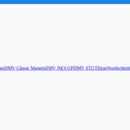
ge
DMV Classic Masters
DMV NES GP
DMV STGT
Histo
Nordschleif