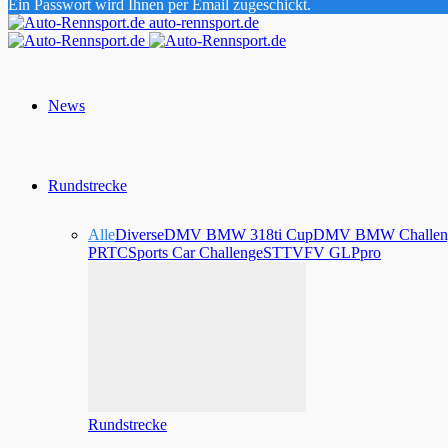
Ein Passwort wird Ihnen per Email zugeschickt.
auto-rennsport.de
News
Rundstrecke
Alle
Diverse
DMV BMW 318ti Cup
DMV BMW Challen
PRTC
Sports Car Challenge
STT
VFV GLPpro
Rundstrecke