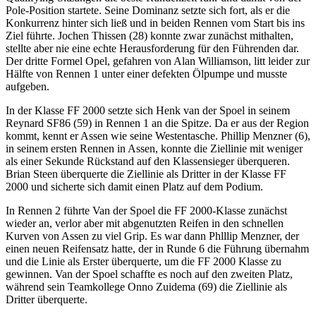
Pole-Position startete. Seine Dominanz setzte sich fort, als er die
Konkurrenz hinter sich ließ und in beiden Rennen vom Start bis ins
Ziel führte. Jochen Thissen (28) konnte zwar zunächst mithalten,
stellte aber nie eine echte Herausforderung für den Führenden dar.
Der dritte Formel Opel, gefahren von Alan Williamson, litt leider zur
Hälfte von Rennen 1 unter einer defekten Ölpumpe und musste
aufgeben.
In der Klasse FF 2000 setzte sich Henk van der Spoel in seinem
Reynard SF86 (59) in Rennen 1 an die Spitze. Da er aus der Region
kommt, kennt er Assen wie seine Westentasche. Phillip Menzner (6),
in seinem ersten Rennen in Assen, konnte die Ziellinie mit weniger
als einer Sekunde Rückstand auf den Klassensieger überqueren.
Brian Steen überquerte die Ziellinie als Dritter in der Klasse FF
2000 und sicherte sich damit einen Platz auf dem Podium.
In Rennen 2 führte Van der Spoel die FF 2000-Klasse zunächst
wieder an, verlor aber mit abgenutzten Reifen in den schnellen
Kurven von Assen zu viel Grip. Es war dann Phlllip Menzner, der
einen neuen Reifensatz hatte, der in Runde 6 die Führung übernahm
und die Linie als Erster überquerte, um die FF 2000 Klasse zu
gewinnen. Van der Spoel schaffte es noch auf den zweiten Platz,
während sein Teamkollege Onno Zuidema (69) die Ziellinie als
Dritter überquerte.