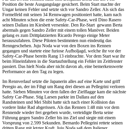
Position die beste Ausgangslage gesichert. Beim Start machte der
Ungar keinen Fehler und setzte sich vor Sandro Zeller. Als sich das
Formelfeld mit seinen 34 Rennwagen positioniert hatte, kam nach
acht Minuten schon die erste Safety-Car-Phase, weil Dino Rasero
seinen Dallara im Kiesbett versenkte. Den Re-Start gewann Berta
abermals gegen Sandro Zeller mit einem tollen Manöver. Beiden
gelang es zum Drittplatzierten Ricardo Perego einige Meter
herauszufahren. Diese Piloten bestimmten nun eindeutig das
Renngeschehen. Juju Noda war von den Boxen ins Rennen
gegangen und startete eine furiose Aufholjagd, welche ihr vor der
Safety-Car-Phase bereits Rang 13 einbrachte. Vor dem Start war ihr
beim Hineinfahren in die Startaufstellung ein Fehler im Zeitfenster
passiert. Das hielt Noda aber nicht davon ab, eine bemerkenswerte
Performance an den Tag zu legen.
Im Rennverlauf setzte die Japanerin alles auf eine Karte und griff
Peregio an, der im Fihgt um Rang drei diesen an Pellegrini verloren
hatte. Sieben Minuten vor dem fallen der Zielflagge kam die nächste
Safety Car-Phase. Stig Larsen parkte im Dallara auf den
Randsteinen und Mei Shibi hatte sich nach einer Kollision das
vordere linke Rad abgerissen. Als das Rennen 1:48 min vor dem
Rennende wieder frei gegeben wurde, verteidigte Berta seine
Führung gegen Sandro Zeller bis ins Ziel und siegte mit einem
Vorsprung von 2.599 Sekunden. Bernardo Pellegrini rettete seinen
dritten Rang mit letzter Kraft. Juju Noda saß dem Italiener