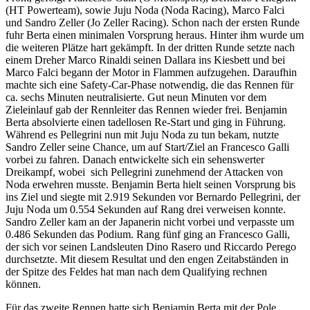
(HT Powerteam), sowie Juju Noda (Noda Racing), Marco Falci
und Sandro Zeller (Jo Zeller Racing). Schon nach der ersten Runde
fuhr Berta einen minimalen Vorsprung heraus. Hinter ihm wurde um
die weiteren Plätze hart gekämpft. In der dritten Runde setzte nach
einem Dreher Marco Rinaldi seinen Dallara ins Kiesbett und bei
Marco Falci begann der Motor in Flammen aufzugehen. Daraufhin
machte sich eine Safety-Car-Phase notwendig, die das Rennen für
ca. sechs Minuten neutralisierte. Gut neun Minuten vor dem
Zieleinlauf gab der Rennleiter das Rennen wieder frei. Benjamin
Berta absolvierte einen tadellosen Re-Start und ging in Führung.
Während es Pellegrini nun mit Juju Noda zu tun bekam, nutzte
Sandro Zeller seine Chance, um auf Start/Ziel an Francesco Galli
vorbei zu fahren. Danach entwickelte sich ein sehenswerter
Dreikampf, wobei sich Pellegrini zunehmend der Attacken von
Noda erwehren musste. Benjamin Berta hielt seinen Vorsprung bis
ins Ziel und siegte mit 2.919 Sekunden vor Bernardo Pellegrini, der
Juju Noda um 0.554 Sekunden auf Rang drei verweisen konnte.
Sandro Zeller kam an der Japanerin nicht vorbei und verpasste um
0.486 Sekunden das Podium. Rang fünf ging an Francesco Galli,
der sich vor seinen Landsleuten Dino Rasero und Riccardo Perego
durchsetzte. Mit diesem Resultat und den engen Zeitabständen in
der Spitze des Feldes hat man nach dem Qualifying rechnen
können.
Für das zweite Rennen hatte sich Benjamin Berta mit der Pole