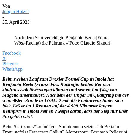
Von
Jürgen Holzer
-
25. April 2023
Nach dem Start verteidigte Benjamin Berta (Franz
Wöss Racing) die Führung // Foto: Claudio Signori
Facebook
X
Pinterest
WhatsApp
Beim zweiten Lauf zum Drexler Formel Cup in Imola hat
Benjamin Berta (Franz Wöss Racing)in beiden Rennen
eindrucksvoll überzeugen können und seinen Laufsieg von
Mugello untermauert. Nachdem der Ungar im Qualifying mit der
schnellsten Runde in 1:39,952 min die Konkurrenz hinter sich
hielt, ließ er im 1.Rennen auf der 4.909 Kilometer langen
Rennpiste in Imola keinen Zweifel daran, dass der Sieg nur über
ihn gehen wird.
Beim Start zum 25-minütigen Sprintrennen setzte sich Berta in
Front, gefolgt Francesco Galli (G Motorsport), Bernardo Pellegrini