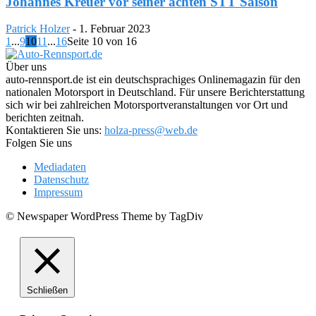
Johannes Kreuer vor seiner achten STT Saison
Patrick Holzer
-
1. Februar 2023
1
...
9
10
11
...
16
Seite 10 von 16
Über uns
auto-rennsport.de ist ein deutschsprachiges Onlinemagazin für den
nationalen Motorsport in Deutschland. Für unsere Berichterstattung
sich wir bei zahlreichen Motorsportveranstaltungen vor Ort und
berichten zeitnah.
Kontaktieren Sie uns:
holza-press@web.de
Folgen Sie uns
Mediadaten
Datenschutz
Impressum
© Newspaper WordPress Theme by TagDiv
Schließen