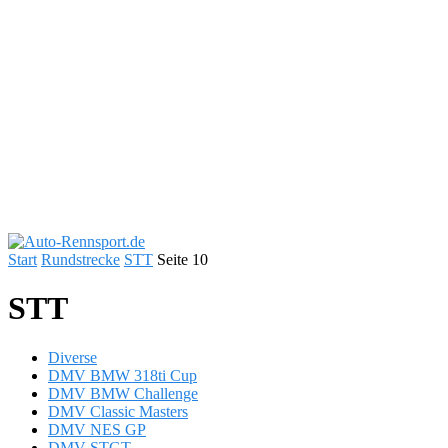
Start
Rundstrecke
STT
Seite 10
STT
Diverse
DMV BMW 318ti Cup
DMV BMW Challenge
DMV Classic Masters
DMV NES GP
DMV STGT