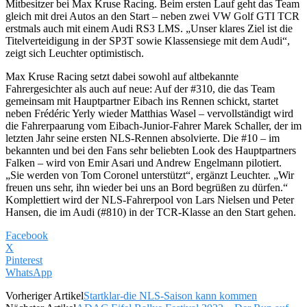
Mitbesitzer bei Max Kruse Racing. Beim ersten Lauf geht das Team
gleich mit drei Autos an den Start – neben zwei VW Golf GTI TCR
erstmals auch mit einem Audi RS3 LMS. „Unser klares Ziel ist die
Titelverteidigung in der SP3T sowie Klassensiege mit dem Audi“,
zeigt sich Leuchter optimistisch.
Max Kruse Racing setzt dabei sowohl auf altbekannte
Fahrergesichter als auch auf neue: Auf der #310, die das Team
gemeinsam mit Hauptpartner Eibach ins Rennen schickt, startet
neben Frédéric Yerly wieder Matthias Wasel – vervollständigt wird
die Fahrerpaarung vom Eibach-Junior-Fahrer Marek Schaller, der im
letzten Jahr seine ersten NLS-Rennen absolvierte. Die #10 – im
bekannten und bei den Fans sehr beliebten Look des Hauptpartners
Falken – wird von Emir Asari und Andrew Engelmann pilotiert.
„Sie werden von Tom Coronel unterstützt“, ergänzt Leuchter. „Wir
freuen uns sehr, ihn wieder bei uns an Bord begrüßen zu dürfen.“
Komplettiert wird der NLS-Fahrerpool von Lars Nielsen und Peter
Hansen, die im Audi (#810) in der TCR-Klasse an den Start gehen.
Facebook
X
Pinterest
WhatsApp
Vorheriger Artikel
Startklar-die NLS-Saison kann kommen