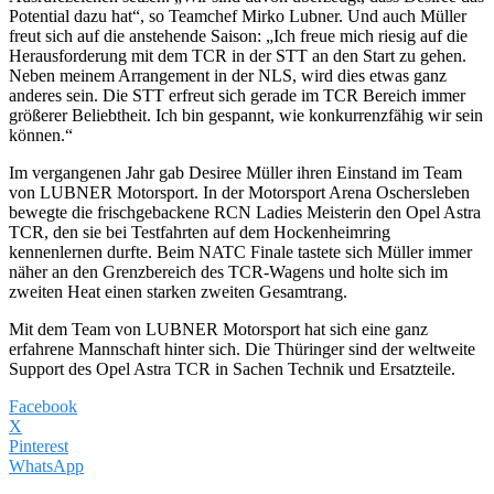
Potential dazu hat“, so Teamchef Mirko Lubner. Und auch Müller
freut sich auf die anstehende Saison: „Ich freue mich riesig auf die
Herausforderung mit dem TCR in der STT an den Start zu gehen.
Neben meinem Arrangement in der NLS, wird dies etwas ganz
anderes sein. Die STT erfreut sich gerade im TCR Bereich immer
größerer Beliebtheit. Ich bin gespannt, wie konkurrenzfähig wir sein
können.“
Im vergangenen Jahr gab Desiree Müller ihren Einstand im Team
von LUBNER Motorsport. In der Motorsport Arena Oschersleben
bewegte die frischgebackene RCN Ladies Meisterin den Opel Astra
TCR, den sie bei Testfahrten auf dem Hockenheimring
kennenlernen durfte. Beim NATC Finale tastete sich Müller immer
näher an den Grenzbereich des TCR-Wagens und holte sich im
zweiten Heat einen starken zweiten Gesamtrang.
Mit dem Team von LUBNER Motorsport hat sich eine ganz
erfahrene Mannschaft hinter sich. Die Thüringer sind der weltweite
Support des Opel Astra TCR in Sachen Technik und Ersatzteile.
Facebook
X
Pinterest
WhatsApp