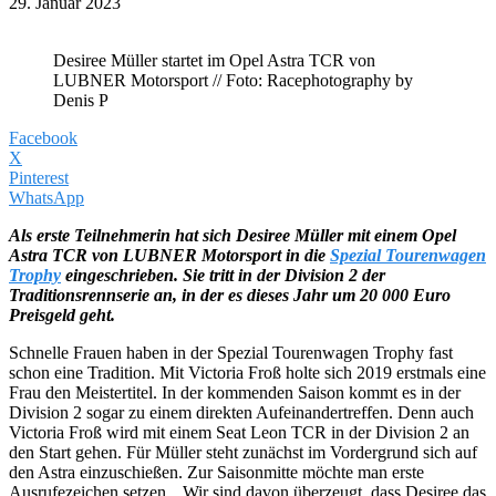
29. Januar 2023
Desiree Müller startet im Opel Astra TCR von
LUBNER Motorsport // Foto: Racephotography by
Denis P
Facebook
X
Pinterest
WhatsApp
Als erste Teilnehmerin hat sich Desiree Müller mit einem Opel
Astra TCR von LUBNER Motorsport in die
Spezial Tourenwagen
Trophy
eingeschrieben. Sie tritt in der Division 2 der
Traditionsrennserie an, in der es dieses Jahr um 20 000 Euro
Preisgeld geht.
Schnelle Frauen haben in der Spezial Tourenwagen Trophy fast
schon eine Tradition. Mit Victoria Froß holte sich 2019 erstmals eine
Frau den Meistertitel. In der kommenden Saison kommt es in der
Division 2 sogar zu einem direkten Aufeinandertreffen. Denn auch
Victoria Froß wird mit einem Seat Leon TCR in der Division 2 an
den Start gehen. Für Müller steht zunächst im Vordergrund sich auf
den Astra einzuschießen. Zur Saisonmitte möchte man erste
Ausrufezeichen setzen. „Wir sind davon überzeugt, dass Desiree das