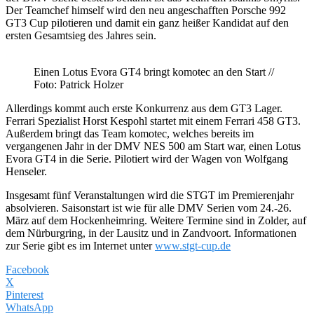
Der Teamchef himself wird den neu angeschafften Porsche 992
GT3 Cup pilotieren und damit ein ganz heißer Kandidat auf den
ersten Gesamtsieg des Jahres sein.
Einen Lotus Evora GT4 bringt komotec an den Start //
Foto: Patrick Holzer
Allerdings kommt auch erste Konkurrenz aus dem GT3 Lager.
Ferrari Spezialist Horst Kespohl startet mit einem Ferrari 458 GT3.
Außerdem bringt das Team komotec, welches bereits im
vergangenen Jahr in der DMV NES 500 am Start war, einen Lotus
Evora GT4 in die Serie. Pilotiert wird der Wagen von Wolfgang
Henseler.
Insgesamt fünf Veranstaltungen wird die STGT im Premierenjahr
absolvieren. Saisonstart ist wie für alle DMV Serien vom 24.-26.
März auf dem Hockenheimring. Weitere Termine sind in Zolder, auf
dem Nürburgring, in der Lausitz und in Zandvoort. Informationen
zur Serie gibt es im Internet unter
www.stgt-cup.de
Facebook
X
Pinterest
WhatsApp