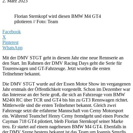
2. März 2023
Florian Sternkopf wird diesen BMW M4 GT4
pilotieren // Foto: Team
Facebook
X
Pinterest
WhatsApp
Mit der DMV STGT geht in diesem Jahr eine neue Rennserie an
den Start. Im Rahmen der DMV Racing Days geht die Serie für
Tourenwagen und GT-Fahrzeuge. Jetzt wurden die ersten
Teilnehmer bekannt.
Die DMV STGT wurde auf der Essen Motor Show im vergangenen
Jahr erstmals der Öffentlichkeit vorgestellt. Schon im Dezember war
das Interesse an der Serie groß, die sich an Fahrzeuge vom BMW
M240i RC über TCR und GT4 bis hin zu GT3 Rennwagen richtet.
Mittlerweile sind die ersten Teilnehmer bekannt. Gleich zwei
Fahrzeuge setzt die erfahrene Mannschaft von Cerny Motorsport
ein. Während Teamchef Henry Cerny fremdgeht und einen Porsche
Cayman 718 GT4 pilotiert, bleib Florian Sternkopf seiner Marke
treu. Er startet auf einem nagelneuen BMW M4 GT4. Ebenfalls in
der DMV Szene bestens bekannt ist das Team um Ioannis Smyrlis.