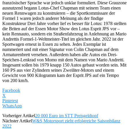
französischer Sprache war jedoch unklar formuliert. Diese Grauzone
ausnutzend begann Lotus-Chef Chapman mit seinem Team einen
neuen Rennwagen zu konstruieren – die Sportkommissare der
Formel 1 waren jedoch anderer Meinung als der findige
Konstrukteur Drei Jahre vorher lief es besser für Lotus: 1978 stellten
die Briten auf der Essen Motor Show den Lotus Esprit JPS vor –
kein Rennauto, sondern ein Straßenfahrzeug in Anlehnung an Mario
Andrettis Formel-1-Weltmeister-Titel im gleichen Jahr. 2022 ist der
Sportwagen erneut in Essen zu sehen. Jedes Exemplar ist
nummeriert und mit einer Signatur von Colin Chapman auf dem
Armaturenbrett versehen. Außerdem haben alle Autos ein Drei-
Speichen-Lenkrad von Momo mit dem Namen von Mario Andretti.
Insgesamt sollen bis 1979 knapp 150 Autos gebaut worden sein. Mit
160 PS aus vier Zylindern seines Zweiliter-Motors und einem
Gewicht von 900 Kilogramm kam der Esprit JPS auf ein Tempo
von 200 km/h.
Facebook
X
Pinterest
WhatsApp
Vorheriger Artikel
20 000 Euro im STT Preisgeldtopf
Nächster Artikel
W&S Motorsport zieht erfolgreiche Saisonbilanz
2022