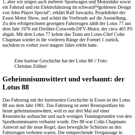
1, aber wir zeigen auch mehrere Sportwagen und Motorräder sowie
ein Fahrrad und ein Elektrofahrzeug im schwarzgoldenen Design
von John Player Special“, erklärt Ralf Sawatzki, Projektleiter der
Essen Motor Show, und schürt die Vorfreude auf die Ausstellung.
Zu den erfolgreichsten gezeigten Fahrzeugen zählt der Lotus 77 aus
dem Jahr 1976 mit Dreiliter-Cosworth-DFV-Motor, der circa 465 PS
abgab. Mit dem Lotus 77 kehrte das Team um Lotus-Chef Colin
Chapman wieder in die vorderen Ränge der Formel 1 zurück,
nachdem es vorher zwei magere Jahre erlebt hatte.
Eine kuriose Geschichte hat der Lotus 88 // Foto:
Christian Zöllner
Geheimnisumwittert und verbannt: der
Lotus 88
Das Fahrzeug mit der kuriosesten Geschichte in Essen ist der Lotus
88 aus dem Jahr 1981. Das Fahrzeug ist unter Rennsportfans bis
heute geheimnisumwittert, weil es nur drei Mal auf einer
Rennstrecke auftauchte und nach wenigen Trainingsrunden von den
Sportkommissaren verbannt wurde. Der 88 war Colin Chapmans
Antwort auf die neue Regel, dass bewegliche Schürzen an den
Fahrzeugen verboten waren. Die entsprechende Textpassage in