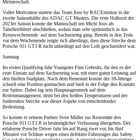
Meisterschaft.
Voller Motivation startete das Team Joos by RACEmotion in die
zweite Saisonhälfte des ADAC GT Masters. Die erste Halbzeit der
2023er Saison konnte die Mannschaft um Michi Joos als
Tabellenführer abschließen, sodass man sehr optimistisch in das
Rennwochenende auf dem Sachsenring ging. Bereits in den Tests
vor dem Wochenende zeigte sich allerdings, dass diese Strecke dem
Porsche 911 GT3 R nicht unbedingt auf den Leib geschneidert war.
Samstag
Im ersten Qualifying fuhr Youngster Finn Gehrsitz, für den es der
erste Einsatz auf dem Sachsenring war, mit einer guten Leistung auf
den fünften Startplatz. Nach dem Rennstart konnte der 18-Jährige
schnell eine Position gutmachen und hielt in der Folge den Kontakt
zur Spitze. Dabei lag sein Hauptaugenmerk auf dem
Reifenmanagement, denn bei den heißen Temperaturen und der
fordernden Strecke war dieser Aspekt von entscheidender
Bedeutung.
So konnte er seinem Partner Sven Müller zur Rennmitte den
Porsche 911 GT3 R in bestmöglicher Verfassung übergeben. Der
erfahrene Porsche Driver fuhr bis auf Rang zwei vor, bis fünf
Minuten vor Schluss wegen eines defekten Fahrzeuges das Safety
Car auf die Strecke geschickt wurde. Aufgrund einer fragwürdigen