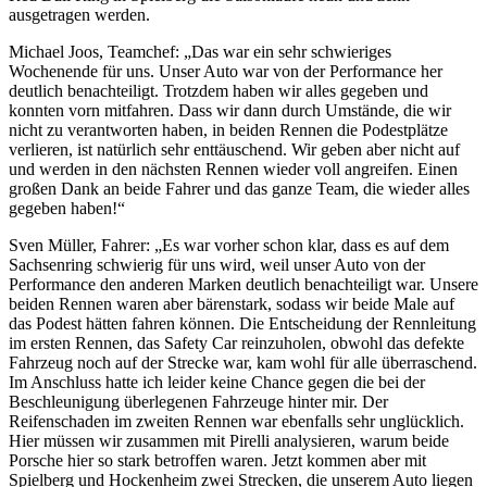
ausgetragen werden.
Michael Joos, Teamchef: „Das war ein sehr schwieriges
Wochenende für uns. Unser Auto war von der Performance her
deutlich benachteiligt. Trotzdem haben wir alles gegeben und
konnten vorn mitfahren. Dass wir dann durch Umstände, die wir
nicht zu verantworten haben, in beiden Rennen die Podestplätze
verlieren, ist natürlich sehr enttäuschend. Wir geben aber nicht auf
und werden in den nächsten Rennen wieder voll angreifen. Einen
großen Dank an beide Fahrer und das ganze Team, die wieder alles
gegeben haben!“
Sven Müller, Fahrer: „Es war vorher schon klar, dass es auf dem
Sachsenring schwierig für uns wird, weil unser Auto von der
Performance den anderen Marken deutlich benachteiligt war. Unsere
beiden Rennen waren aber bärenstark, sodass wir beide Male auf
das Podest hätten fahren können. Die Entscheidung der Rennleitung
im ersten Rennen, das Safety Car reinzuholen, obwohl das defekte
Fahrzeug noch auf der Strecke war, kam wohl für alle überraschend.
Im Anschluss hatte ich leider keine Chance gegen die bei der
Beschleunigung überlegenen Fahrzeuge hinter mir. Der
Reifenschaden im zweiten Rennen war ebenfalls sehr unglücklich.
Hier müssen wir zusammen mit Pirelli analysieren, warum beide
Porsche hier so stark betroffen waren. Jetzt kommen aber mit
Spielberg und Hockenheim zwei Strecken, die unserem Auto liegen