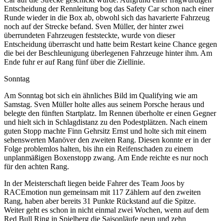
Entscheidung der Rennleitung bog das Safety Car schon nach einer
Runde wieder in die Box ab, obwohl sich das havarierte Fahrzeug
noch auf der Strecke befand. Sven Müller, der hinter zwei
überrundeten Fahrzeugen feststeckte, wurde von dieser
Entscheidung überrascht und hatte beim Restart keine Chance gegen
die bei der Beschleunigung überlegenen Fahrzeuge hinter ihm. Am
Ende fuhr er auf Rang fünf über die Ziellinie.
Sonntag
Am Sonntag bot sich ein ähnliches Bild im Qualifying wie am
Samstag. Sven Müller holte alles aus seinem Porsche heraus und
belegte den fünften Startplatz. Im Rennen überholte er einen Gegner
und hielt sich in Schlagdistanz zu den Podestplätzen. Nach einem
guten Stopp machte Finn Gehrsitz Ernst und holte sich mit einem
sehenswerten Manöver den zweiten Rang. Diesen konnte er in der
Folge problemlos halten, bis ihn ein Reifenschaden zu einem
unplanmäßigen Boxenstopp zwang. Am Ende reichte es nur noch
für den achten Rang.
In der Meisterschaft liegen beide Fahrer des Team Joos by
RACEmotion nun gemeinsam mit 117 Zählern auf den zweiten
Rang, haben aber bereits 31 Punkte Rückstand auf die Spitze.
Weiter geht es schon in nicht einmal zwei Wochen, wenn auf dem
Red Bull Ring in Spielberg die Saisonläufe neun und zehn