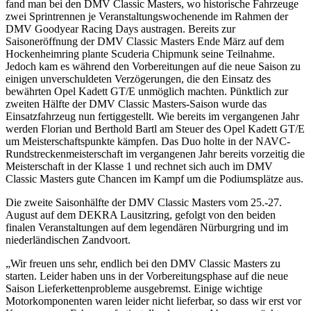
fand man bei den DMV Classic Masters, wo historische Fahrzeuge
zwei Sprintrennen je Veranstaltungswochenende im Rahmen der
DMV Goodyear Racing Days austragen. Bereits zur
Saisoneröffnung der DMV Classic Masters Ende März auf dem
Hockenheimring plante Scuderia Chipmunk seine Teilnahme.
Jedoch kam es während den Vorbereitungen auf die neue Saison zu
einigen unverschuldeten Verzögerungen, die den Einsatz des
bewährten Opel Kadett GT/E unmöglich machten. Pünktlich zur
zweiten Hälfte der DMV Classic Masters-Saison wurde das
Einsatzfahrzeug nun fertiggestellt. Wie bereits im vergangenen Jahr
werden Florian und Berthold Bartl am Steuer des Opel Kadett GT/E
um Meisterschaftspunkte kämpfen. Das Duo holte in der NAVC-
Rundstreckenmeisterschaft im vergangenen Jahr bereits vorzeitig die
Meisterschaft in der Klasse 1 und rechnet sich auch im DMV
Classic Masters gute Chancen im Kampf um die Podiumsplätze aus.
Die zweite Saisonhälfte der DMV Classic Masters vom 25.-27.
August auf dem DEKRA Lausitzring, gefolgt von den beiden
finalen Veranstaltungen auf dem legendären Nürburgring und im
niederländischen Zandvoort.
„Wir freuen uns sehr, endlich bei den DMV Classic Masters zu
starten. Leider haben uns in der Vorbereitungsphase auf die neue
Saison Lieferkettenprobleme ausgebremst. Einige wichtige
Motorkomponenten waren leider nicht lieferbar, so dass wir erst vor