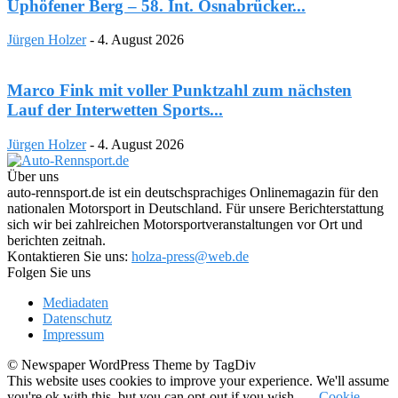
Uphöfener Berg – 58. Int. Osnabrücker...
Jürgen Holzer
-
4. August 2026
Marco Fink mit voller Punktzahl zum nächsten
Lauf der Interwetten Sports...
Jürgen Holzer
-
4. August 2026
Über uns
auto-rennsport.de ist ein deutschsprachiges Onlinemagazin für den
nationalen Motorsport in Deutschland. Für unsere Berichterstattung
sich wir bei zahlreichen Motorsportveranstaltungen vor Ort und
berichten zeitnah.
Kontaktieren Sie uns:
holza-press@web.de
Folgen Sie uns
Mediadaten
Datenschutz
Impressum
© Newspaper WordPress Theme by TagDiv
This website uses cookies to improve your experience. We'll assume
you're ok with this, but you can opt-out if you wish.
Cookie