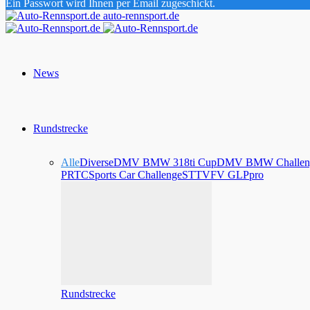
Ein Passwort wird Ihnen per Email zugeschickt.
auto-rennsport.de
News
Rundstrecke
Alle
Diverse
DMV BMW 318ti Cup
DMV BMW Challen
PRTC
Sports Car Challenge
STT
VFV GLPpro
Rundstrecke