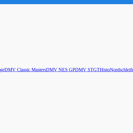
ge
DMV Classic Masters
DMV NES GP
DMV STGT
Histo
Nordschleif