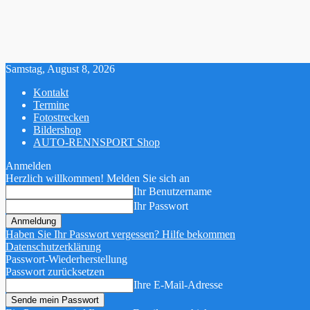
Samstag, August 8, 2026
Kontakt
Termine
Fotostrecken
Bildershop
AUTO-RENNSPORT Shop
Anmelden
Herzlich willkommen! Melden Sie sich an
Ihr Benutzername
Ihr Passwort
Haben Sie Ihr Passwort vergessen? Hilfe bekommen
Datenschutzerklärung
Passwort-Wiederherstellung
Passwort zurücksetzen
Ihre E-Mail-Adresse