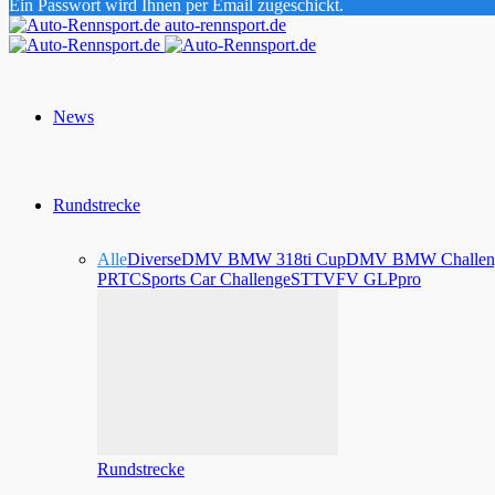
Ein Passwort wird Ihnen per Email zugeschickt.
auto-rennsport.de
News
Rundstrecke
Alle
Diverse
DMV BMW 318ti Cup
DMV BMW Challen
PRTC
Sports Car Challenge
STT
VFV GLPpro
Rundstrecke