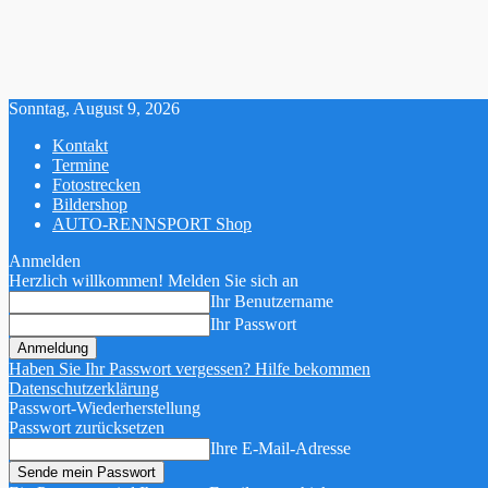
Sonntag, August 9, 2026
Kontakt
Termine
Fotostrecken
Bildershop
AUTO-RENNSPORT Shop
Anmelden
Herzlich willkommen! Melden Sie sich an
Ihr Benutzername
Ihr Passwort
Haben Sie Ihr Passwort vergessen? Hilfe bekommen
Datenschutzerklärung
Passwort-Wiederherstellung
Passwort zurücksetzen
Ihre E-Mail-Adresse