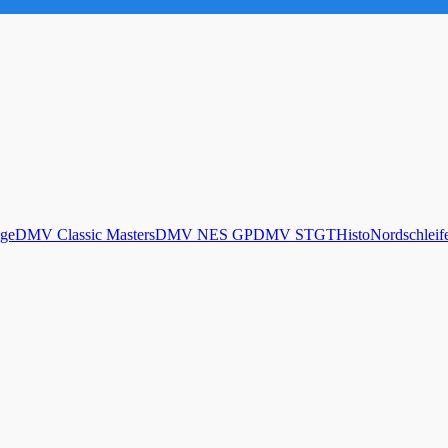
ge
DMV Classic Masters
DMV NES GP
DMV STGT
Histo
Nordschleif