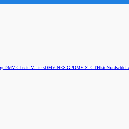
ge
DMV Classic Masters
DMV NES GP
DMV STGT
Histo
Nordschleif