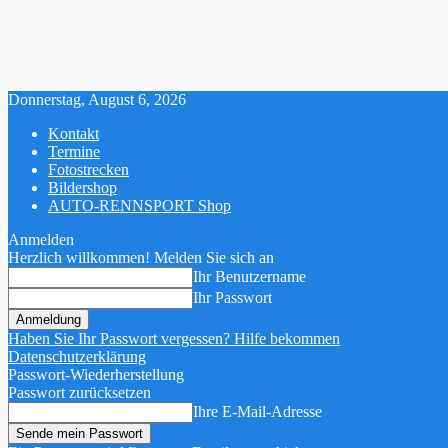
Donnerstag, August 6, 2026
Kontakt
Termine
Fotostrecken
Bildershop
AUTO-RENNSPORT Shop
Anmelden
Herzlich willkommen! Melden Sie sich an
Ihr Benutzername
Ihr Passwort
Haben Sie Ihr Passwort vergessen? Hilfe bekommen
Datenschutzerklärung
Passwort-Wiederherstellung
Passwort zurücksetzen
Ihre E-Mail-Adresse