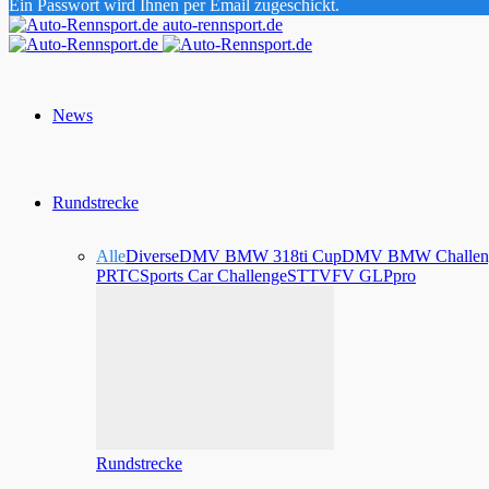
Ein Passwort wird Ihnen per Email zugeschickt.
auto-rennsport.de
News
Rundstrecke
Alle
Diverse
DMV BMW 318ti Cup
DMV BMW Challen
PRTC
Sports Car Challenge
STT
VFV GLPpro
Rundstrecke