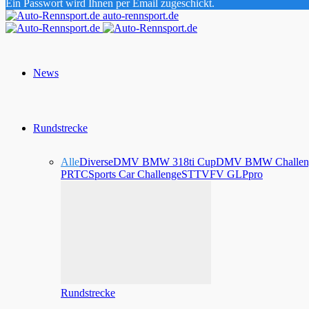
Ein Passwort wird Ihnen per Email zugeschickt.
auto-rennsport.de
News
Rundstrecke
Alle
Diverse
DMV BMW 318ti Cup
DMV BMW Challen
PRTC
Sports Car Challenge
STT
VFV GLPpro
Rundstrecke