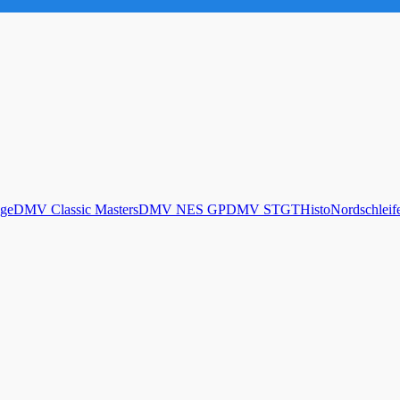
ge
DMV Classic Masters
DMV NES GP
DMV STGT
Histo
Nordschleif