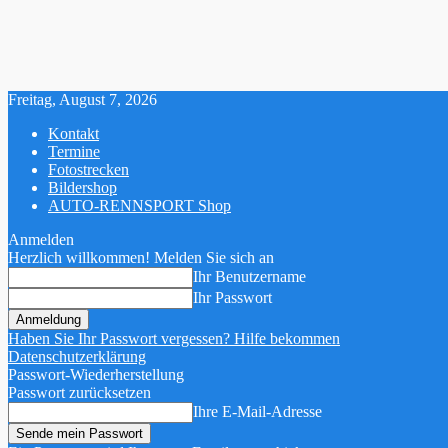
Freitag, August 7, 2026
Kontakt
Termine
Fotostrecken
Bildershop
AUTO-RENNSPORT Shop
Anmelden
Herzlich willkommen! Melden Sie sich an
Ihr Benutzername
Ihr Passwort
Haben Sie Ihr Passwort vergessen? Hilfe bekommen
Datenschutzerklärung
Passwort-Wiederherstellung
Passwort zurücksetzen
Ihre E-Mail-Adresse