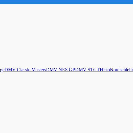
ge
DMV Classic Masters
DMV NES GP
DMV STGT
Histo
Nordschleif