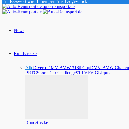
Ein Passwort wird Ihnen per Email zugeschickt.
auto-rennsport.de
News
Rundstrecke
Alle
Diverse
DMV BMW 318ti Cup
DMV BMW Challen
PRTC
Sports Car Challenge
STT
VFV GLPpro
Rundstrecke