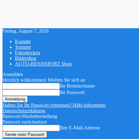
Freitag, August 7, 2026
Kontakt
Termine
Fotostrecken
Bildershop
AUTO-RENNSPORT Shop
Anmelden
Herzlich willkommen! Melden Sie sich an
Ihr Benutzername
Ihr Passwort
Haben Sie Ihr Passwort vergessen? Hilfe bekommen
Datenschutzerklärung
Passwort-Wiederherstellung
Passwort zurücksetzen
Ihre E-Mail-Adresse