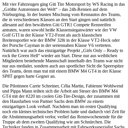
Mit vier Fahrzeugen ging Giti Tire Motorsport by WS Racing in das
„Größte Autorennen der Welt“ – das 24h-Rennen auf dem
Nürburgring. In der bunten Mischung vom Rennautos des Teams,
die in verschiedenen Klassen an den Start gingen und natürlich
allesamt auf den bewährten Giti GTR1 Compete Rennreifen
antraten, waren sowohl heiße Klassensieganwärter wie der VW
Golf GTI in der Klasse VT2-Front als auch klassischen
Breitensportler wie der BMW 328i in der Klasse VT2-Heck oder
der Porsche Cayman in der seriennahen Klasse V6 vertreten.
Natürlich war auch das einzigartige Projekt „Girls Only – Ready to
rock the Green Hell“ wieder am Start. Diese nur aus weiblichen
Mitgliedern bestehende Mannschaft innerhalb des Teams war nicht
nur aus medialer, sondern auch aus sportlicher Sicht die Speerspitze
des Teams, denn man trat mit einem BMW M4 GT4 in der Klasse
SP8T gegen harte Gegner an.
Die Pilotinnen Carrie Schreiner, Célia Martin, Fabienne Wohlwend
und Pippa Mann teilten sich die Arbeit am Steuer des BMW M4
GT4 mit der #220 im coolen Giti-Tire-Design, der zusammen mit
den Hausfarben von Partner Sachs dem BMW zu einem
einzigartigen Look verhalf. Nachdem man im ersten Qualifying
noch ein kleines technisches Problem hatte und dadurch viel Zeit für
die Abstimmungsarbeit verlor, verlief das Rennwochenende für die
Truppe ab dem zweiten Qualifying wie am Schnürchen. Die
Techniker fanden in Zusammenarbeit mit Fahrwerksspezialist Sachs