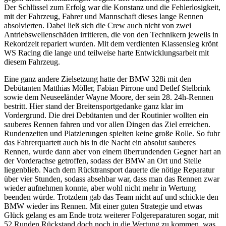
Der Schlüssel zum Erfolg war die Konstanz und die Fehlerlosigkeit,
mit der Fahrzeug, Fahrer und Mannschaft dieses lange Rennen
absolvierten. Dabei ließ sich die Crew auch nicht von zwei
Antriebswellenschäden irritieren, die von den Technikern jeweils in
Rekordzeit repariert wurden. Mit dem verdienten Klassensieg krönt
WS Racing die lange und teilweise harte Entwicklungsarbeit mit
diesem Fahrzeug.
Eine ganz andere Zielsetzung hatte der BMW 328i mit den
Debütanten Matthias Möller, Fabian Pirrone und Detlef Stelbrink
sowie dem Neuseeländer Wayne Moore, der sein 28. 24h-Rennen
bestritt. Hier stand der Breitensportgedanke ganz klar im
Vordergrund. Die drei Debütanten und der Routinier wollten ein
sauberes Rennen fahren und vor allen Dingen das Ziel erreichen.
Rundenzeiten und Platzierungen spielten keine große Rolle. So fuhr
das Fahrerquartett auch bis in die Nacht ein absolut sauberes
Rennen, wurde dann aber von einem überrundenden Gegner hart an
der Vorderachse getroffen, sodass der BMW an Ort und Stelle
liegenblieb. Nach dem Rücktransport dauerte die nötige Reparatur
über vier Stunden, sodass absehbar war, dass man das Rennen zwar
wieder aufnehmen konnte, aber wohl nicht mehr in Wertung
beenden würde. Trotzdem gab das Team nicht auf und schickte den
BMW wieder ins Rennen. Mit einer guten Strategie und etwas
Glück gelang es am Ende trotz weiterer Folgereparaturen sogar, mit
52 Runden Rückstand doch noch in die Wertung zu kommen, was