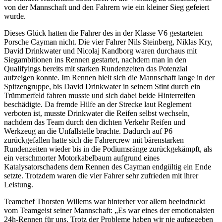
von der Mannschaft und den Fahrern wie ein kleiner Sieg gefeiert
wurde.
Dieses Glück hatten die Fahrer des in der Klasse V6 gestarteten
Porsche Cayman nicht. Die vier Fahrer Nils Steinberg, Niklas Kry,
David Drinkwater und Nicolaj Kandborg waren durchaus mit
Siegambitionen ins Rennen gestartet, nachdem man in den
Qualifyings bereits mit starken Rundenzeiten das Potenzial
aufzeigen konnte. Im Rennen hielt sich die Mannschaft lange in der
Spitzengruppe, bis David Drinkwater in seinem Stint durch ein
Trümmerfeld fahren musste und sich dabei beide Hinterreifen
beschädigte. Da fremde Hilfe an der Strecke laut Reglement
verboten ist, musste Drinkwater die Reifen selbst wechseln,
nachdem das Team durch den dichten Verkehr Reifen und
Werkzeug an die Unfallstelle brachte. Dadurch auf P6
zurückgefallen hatte sich die Fahrercrew mit bärenstarken
Rundenzeiten wieder bis in die Podiumsränge zurückgekämpft, als
ein verschmorter Motorkabelbaum aufgrund eines
Katalysatorschadens dem Rennen des Cayman endgültig ein Ende
setzte. Trotzdem waren die vier Fahrer sehr zufrieden mit ihrer
Leistung.
Teamchef Thorsten Willems war hinterher vor allem beeindruckt
vom Teamgeist seiner Mannschaft: „Es war eines der emotionalsten
24h-Rennen für uns. Trotz der Probleme haben wir nie aufgegeben