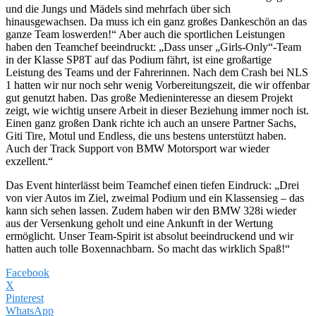
und die Jungs und Mädels sind mehrfach über sich
hinausgewachsen. Da muss ich ein ganz großes Dankeschön an das
ganze Team loswerden!“ Aber auch die sportlichen Leistungen
haben den Teamchef beeindruckt: „Dass unser „Girls-Only“-Team
in der Klasse SP8T auf das Podium fährt, ist eine großartige
Leistung des Teams und der Fahrerinnen. Nach dem Crash bei NLS
1 hatten wir nur noch sehr wenig Vorbereitungszeit, die wir offenbar
gut genutzt haben. Das große Medieninteresse an diesem Projekt
zeigt, wie wichtig unsere Arbeit in dieser Beziehung immer noch ist.
Einen ganz großen Dank richte ich auch an unsere Partner Sachs,
Giti Tire, Motul und Endless, die uns bestens unterstützt haben.
Auch der Track Support von BMW Motorsport war wieder
exzellent.“
Das Event hinterlässt beim Teamchef einen tiefen Eindruck: „Drei
von vier Autos im Ziel, zweimal Podium und ein Klassensieg – das
kann sich sehen lassen. Zudem haben wir den BMW 328i wieder
aus der Versenkung geholt und eine Ankunft in der Wertung
ermöglicht. Unser Team-Spirit ist absolut beeindruckend und wir
hatten auch tolle Boxennachbarn. So macht das wirklich Spaß!“
Facebook
X
Pinterest
WhatsApp