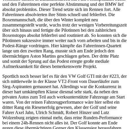
und den Fahrerinnen eine perfekte Abstimmung und der BMW lief
absolut problemlos. Dieser Trend setzte sich im Rennen fort. Alle
Fahrerinnen absolvierten ihre Stints schnell und fehlerfrei. Die
Boxenmannschaft, die über den Winter komplett neu
zusammengestellt wurde, wuchs trotz der wenigen Vorbereitungszeit
über sich hinaus und fertigte die Pilotinnen bei den zahlreichen
Boxenstopps absolut fehlerfrei und routiniert ab. So konnten sich die
Pilotinnen sukzessive immer weiter nach vorn arbeiten und bis in die
Podest-Ränge vordringen. Hier kämpfte das Fahrerinnen-Quartett
lange um den zweiten Rang, musste sich am Ende jedoch den
übermächtigen Aston Martins geschlagen geben. Der dritte Platz
und somit der Sprung auf das Podest erregte große mediale
Aufmerksamkeit für dieses bemerkenswerte Projekt.
Sportlich noch besser lief es für den VW Golf GTI mit der #223, der
sich mittlerweile in der Klasse VT2-Front vom Dauerläufer zum
Sieg-Aspiranten gemausert hat. Allerdings war die Konkurrenz in
dieser hart umkämpften Klasse diesmal sehr stark, da neben den
privaten Autos zum Teil auch werksunterstützte Fahrzeuge am Start
waren. Von der reinen Fahrzeugperformance wäre hier selbst ein
dritter Rang ein Riesenerfolg gewesen, aber der Golf und seine
Fahrer Axel Jahn, Ulrich Schmidt, Robert Hinzer und Lutz
Wolzenburg zeigten einmal mehr, dass reine Runden-Performance
bei einem 24h-Rennen nicht alles ist. Der Golf konnte am Ende
gegen diese übermächtigen Gegner den Klassensieg herausfahren.