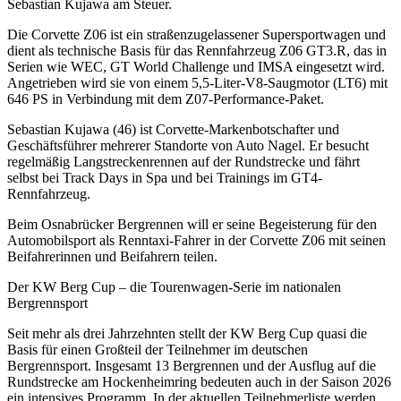
Sebastian Kujawa am Steuer.
Die Corvette Z06 ist ein straßenzugelassener Supersportwagen und
dient als technische Basis für das Rennfahrzeug Z06 GT3.R, das in
Serien wie WEC, GT World Challenge und IMSA eingesetzt wird.
Angetrieben wird sie von einem 5,5-Liter-V8-Saugmotor (LT6) mit
646 PS in Verbindung mit dem Z07-Performance-Paket.
Sebastian Kujawa (46) ist Corvette-Markenbotschafter und
Geschäftsführer mehrerer Standorte von Auto Nagel. Er besucht
regelmäßig Langstreckenrennen auf der Rundstrecke und fährt
selbst bei Track Days in Spa und bei Trainings im GT4-
Rennfahrzeug.
Beim Osnabrücker Bergrennen will er seine Begeisterung für den
Automobilsport als Renntaxi-Fahrer in der Corvette Z06 mit seinen
Beifahrerinnen und Beifahrern teilen.
Der KW Berg Cup – die Tourenwagen-Serie im nationalen
Bergrennsport
Seit mehr als drei Jahrzehnten stellt der KW Berg Cup quasi die
Basis für einen Großteil der Teilnehmer im deutschen
Bergrennsport. Insgesamt 13 Bergrennen und der Ausflug auf die
Rundstrecke am Hockenheimring bedeuten auch in der Saison 2026
ein intensives Programm. In der aktuellen Teilnehmerliste werden