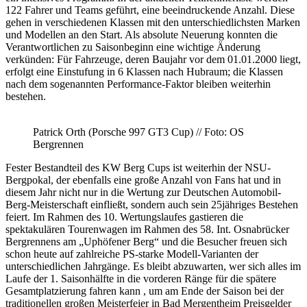
122 Fahrer und Teams geführt, eine beeindruckende Anzahl. Diese
gehen in verschiedenen Klassen mit den unterschiedlichsten Marken
und Modellen an den Start. Als absolute Neuerung konnten die
Verantwortlichen zu Saisonbeginn eine wichtige Änderung
verkünden: Für Fahrzeuge, deren Baujahr vor dem 01.01.2000 liegt,
erfolgt eine Einstufung in 6 Klassen nach Hubraum; die Klassen
nach dem sogenannten Performance-Faktor bleiben weiterhin
bestehen.
Patrick Orth (Porsche 997 GT3 Cup) // Foto: OS
Bergrennen
Fester Bestandteil des KW Berg Cups ist weiterhin der NSU-
Bergpokal, der ebenfalls eine große Anzahl von Fans hat und in
diesem Jahr nicht nur in die Wertung zur Deutschen Automobil-
Berg-Meisterschaft einfließt, sondern auch sein 25jähriges Bestehen
feiert. Im Rahmen des 10. Wertungslaufes gastieren die
spektakulären Tourenwagen im Rahmen des 58. Int. Osnabrücker
Bergrennens am „Uphöfener Berg“ und die Besucher freuen sich
schon heute auf zahlreiche PS-starke Modell-Varianten der
unterschiedlichen Jahrgänge. Es bleibt abzuwarten, wer sich alles im
Laufe der 1. Saisonhälfte in die vorderen Ränge für die spätere
Gesamtplatzierung fahren kann , um am Ende der Saison bei der
traditionellen großen Meisterfeier in Bad Mergentheim Preisgelder