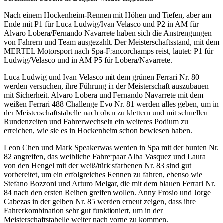
Nach einem Hockenheim-Rennen mit Höhen und Tiefen, aber am
Ende mit P1 für Luca Ludwig/Ivan Velasco und P2 in AM für
Alvaro Lobera/Fernando Navarrete haben sich die Anstrengungen
von Fahrern und Team ausgezahlt. Der Meisterschaftsstand, mit dem
MERTEL Motorsport nach Spa-Francorchamps reist, lautet: P1 für
Ludwig/Velasco und in AM P5 für Lobera/Navarrete.
Luca Ludwig und Ivan Velasco mit dem grünen Ferrari Nr. 80
werden versuchen, ihre Führung in der Meisterschaft auszubauen –
mit Sicherheit. Alvaro Lobera und Fernando Navarrete mit dem
weißen Ferrari 488 Challenge Evo Nr. 81 werden alles geben, um in
der Meisterschaftstabelle nach oben zu klettern und mit schnellen
Rundenzeiten und Fahrerwechseln ein weiteres Podium zu
erreichen, wie sie es in Hockenheim schon bewiesen haben.
Leon Chen und Mark Speakerwas werden in Spa mit der bunten Nr.
82 angreifen, das weibliche Fahrerpaar Alba Vasquez und Laura
von den Hengel mit der weiß/türkisfarbenen Nr. 83 sind gut
vorbereitet, um ein erfolgreiches Rennen zu fahren, ebenso wie
Stefano Bozzoni und Arturo Melgar, die mit dem blauen Ferrari Nr.
84 nach den ersten Reihen greifen wollen. Anny Frosio und Jorge
Cabezas in der gelben Nr. 85 werden erneut zeigen, dass ihre
Fahrerkombination sehr gut funktioniert, um in der
Meisterschaftstabelle weiter nach vorne zu kommen.