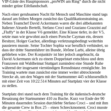
VIP-Gäste des Hauptsponsors „proWIN am Ring“ durch die nicht
minder grüne Eifellandschaft.
Nach einer geruhsamen Nacht für Mensch und Maschine stand tags
darauf am frühen Morgen zunächst das Qualifikationstraining an.
Neben Teamchef David Ackermann waren die drei altbekannten
Italiener Aleardo Bertelli, Stefano Croci und Graziano Grazzini auf
„Fluffy“ in der Klasse V6 gemeldet. Eine Klasse tiefer, in der V5,
setzte man wie gewohnt auch einen Porsche Cayman ein, dessen
Besitzer, Holger Gachot, allerdings verletzungsbedingt weiterhin
pausieren musste. Seine Tochter Sophia war beruflich verhindert, so
dass der dritte Stammfahrer im Bunde, Jérôme Larbi, alleine übrig
geblieben wäre. Der Konjunktiv ist hier jedoch angebracht, da
David Ackermann sich zu einem Doppelstart entschloss und dem
Franzosen mit Wahlheimat Stuttgart zumindest eine Stunde Ruhe
während der insgesamt vierstündigen Renndistanz ermöglichte. Im
Training wartete man zunächst eine immer weiter abtrocknende
Strecke ab, um den Wagen mit der Startnummer 445 schlussendlich
mit einer Zeit von 10:22.514 Minuten auf Startplatz vier der Klasse
zu stellen.
Startplatz drei stand nach dem Training für die italienisch-deutsche
Besatzung der Startnummer 410 zu Buche. Kurz vor Ende der 90
Minuten dauernden Session durchlebte Stefano Croci – und mit ihm
die gesamte Crew in Box 25 – einen Schreckmoment. Croci musste