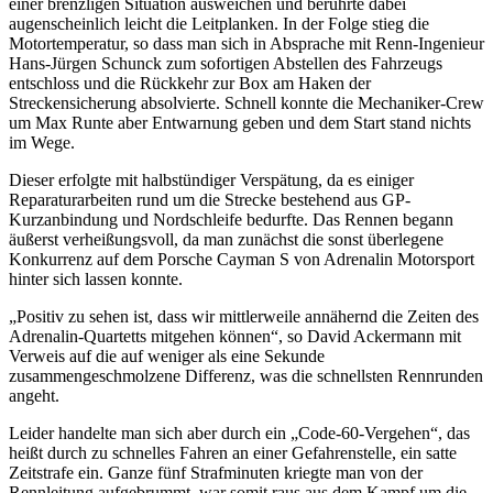
einer brenzligen Situation ausweichen und berührte dabei
augenscheinlich leicht die Leitplanken. In der Folge stieg die
Motortemperatur, so dass man sich in Absprache mit Renn-Ingenieur
Hans-Jürgen Schunck zum sofortigen Abstellen des Fahrzeugs
entschloss und die Rückkehr zur Box am Haken der
Streckensicherung absolvierte. Schnell konnte die Mechaniker-Crew
um Max Runte aber Entwarnung geben und dem Start stand nichts
im Wege.
Dieser erfolgte mit halbstündiger Verspätung, da es einiger
Reparaturarbeiten rund um die Strecke bestehend aus GP-
Kurzanbindung und Nordschleife bedurfte. Das Rennen begann
äußerst verheißungsvoll, da man zunächst die sonst überlegene
Konkurrenz auf dem Porsche Cayman S von Adrenalin Motorsport
hinter sich lassen konnte.
„Positiv zu sehen ist, dass wir mittlerweile annähernd die Zeiten des
Adrenalin-Quartetts mitgehen können“, so David Ackermann mit
Verweis auf die auf weniger als eine Sekunde
zusammengeschmolzene Differenz, was die schnellsten Rennrunden
angeht.
Leider handelte man sich aber durch ein „Code-60-Vergehen“, das
heißt durch zu schnelles Fahren an einer Gefahrenstelle, ein satte
Zeitstrafe ein. Ganze fünf Strafminuten kriegte man von der
Rennleitung aufgebrummt, war somit raus aus dem Kampf um die