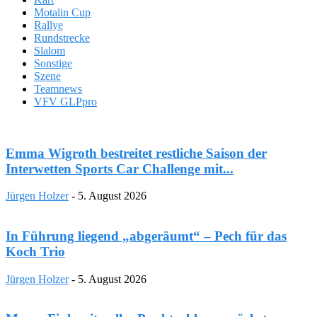
Motalin Cup
Rallye
Rundstrecke
Slalom
Sonstige
Szene
Teamnews
VFV GLPpro
Emma Wigroth bestreitet restliche Saison der
Interwetten Sports Car Challenge mit...
Jürgen Holzer
-
5. August 2026
In Führung liegend „abgeräumt“ – Pech für das
Koch Trio
Jürgen Holzer
-
5. August 2026