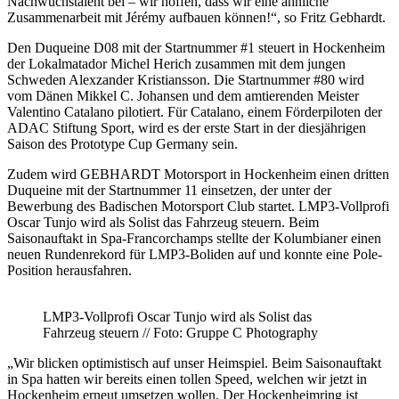
Nachwuchstalent bei – wir hoffen, dass wir eine ähnliche
Zusammenarbeit mit Jérémy aufbauen können!“, so Fritz Gebhardt.
Den Duqueine D08 mit der Startnummer #1 steuert in Hockenheim
der Lokalmatador Michel Herich zusammen mit dem jungen
Schweden Alexzander Kristiansson. Die Startnummer #80 wird
vom Dänen Mikkel C. Johansen und dem amtierenden Meister
Valentino Catalano pilotiert. Für Catalano, einem Förderpiloten der
ADAC Stiftung Sport, wird es der erste Start in der diesjährigen
Saison des Prototype Cup Germany sein.
Zudem wird GEBHARDT Motorsport in Hockenheim einen dritten
Duqueine mit der Startnummer 11 einsetzen, der unter der
Bewerbung des Badischen Motorsport Club startet. LMP3-Vollprofi
Oscar Tunjo wird als Solist das Fahrzeug steuern. Beim
Saisonauftakt in Spa-Francorchamps stellte der Kolumbianer einen
neuen Rundenrekord für LMP3-Boliden auf und konnte eine Pole-
Position herausfahren.
LMP3-Vollprofi Oscar Tunjo wird als Solist das
Fahrzeug steuern // Foto: Gruppe C Photography
„Wir blicken optimistisch auf unser Heimspiel. Beim Saisonauftakt
in Spa hatten wir bereits einen tollen Speed, welchen wir jetzt in
Hockenheim erneut umsetzen wollen. Der Hockenheimring ist