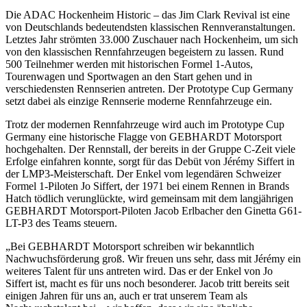
Die ADAC Hockenheim Historic – das Jim Clark Revival ist eine
von Deutschlands bedeutendsten klassischen Rennveranstaltungen.
Letztes Jahr strömten 33.000 Zuschauer nach Hockenheim, um sich
von den klassischen Rennfahrzeugen begeistern zu lassen. Rund
500 Teilnehmer werden mit historischen Formel 1-Autos,
Tourenwagen und Sportwagen an den Start gehen und in
verschiedensten Rennserien antreten. Der Prototype Cup Germany
setzt dabei als einzige Rennserie moderne Rennfahrzeuge ein.
Trotz der modernen Rennfahrzeuge wird auch im Prototype Cup
Germany eine historische Flagge von GEBHARDT Motorsport
hochgehalten. Der Rennstall, der bereits in der Gruppe C-Zeit viele
Erfolge einfahren konnte, sorgt für das Debüt von Jérémy Siffert in
der LMP3-Meisterschaft. Der Enkel vom legendären Schweizer
Formel 1-Piloten Jo Siffert, der 1971 bei einem Rennen in Brands
Hatch tödlich verunglückte, wird gemeinsam mit dem langjährigen
GEBHARDT Motorsport-Piloten Jacob Erlbacher den Ginetta G61-
LT-P3 des Teams steuern.
„Bei GEBHARDT Motorsport schreiben wir bekanntlich
Nachwuchsförderung groß. Wir freuen uns sehr, dass mit Jérémy ein
weiteres Talent für uns antreten wird. Das er der Enkel von Jo
Siffert ist, macht es für uns noch besonderer. Jacob tritt bereits seit
einigen Jahren für uns an, auch er trat unserem Team als