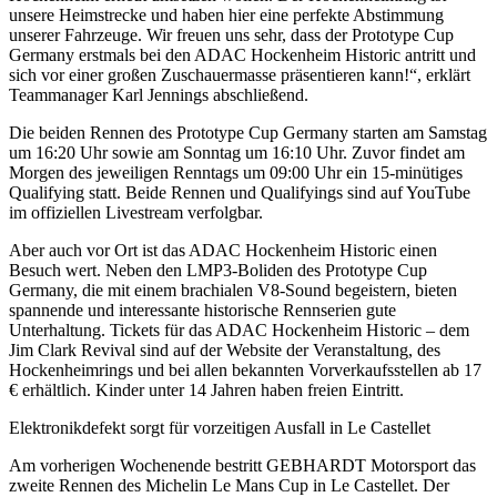
unsere Heimstrecke und haben hier eine perfekte Abstimmung
unserer Fahrzeuge. Wir freuen uns sehr, dass der Prototype Cup
Germany erstmals bei den ADAC Hockenheim Historic antritt und
sich vor einer großen Zuschauermasse präsentieren kann!“, erklärt
Teammanager Karl Jennings abschließend.
Die beiden Rennen des Prototype Cup Germany starten am Samstag
um 16:20 Uhr sowie am Sonntag um 16:10 Uhr. Zuvor findet am
Morgen des jeweiligen Renntags um 09:00 Uhr ein 15-minütiges
Qualifying statt. Beide Rennen und Qualifyings sind auf YouTube
im offiziellen Livestream verfolgbar.
Aber auch vor Ort ist das ADAC Hockenheim Historic einen
Besuch wert. Neben den LMP3-Boliden des Prototype Cup
Germany, die mit einem brachialen V8-Sound begeistern, bieten
spannende und interessante historische Rennserien gute
Unterhaltung. Tickets für das ADAC Hockenheim Historic – dem
Jim Clark Revival sind auf der Website der Veranstaltung, des
Hockenheimrings und bei allen bekannten Vorverkaufsstellen ab 17
€ erhältlich. Kinder unter 14 Jahren haben freien Eintritt.
Elektronikdefekt sorgt für vorzeitigen Ausfall in Le Castellet
Am vorherigen Wochenende bestritt GEBHARDT Motorsport das
zweite Rennen des Michelin Le Mans Cup in Le Castellet. Der