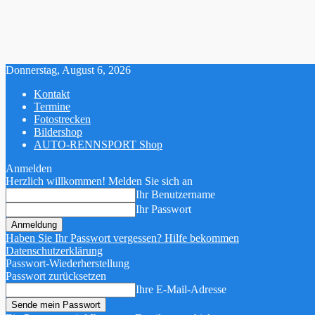
Donnerstag, August 6, 2026
Kontakt
Termine
Fotostrecken
Bildershop
AUTO-RENNSPORT Shop
Anmelden
Herzlich willkommen! Melden Sie sich an
Ihr Benutzername
Ihr Passwort
Haben Sie Ihr Passwort vergessen? Hilfe bekommen
Datenschutzerklärung
Passwort-Wiederherstellung
Passwort zurücksetzen
Ihre E-Mail-Adresse