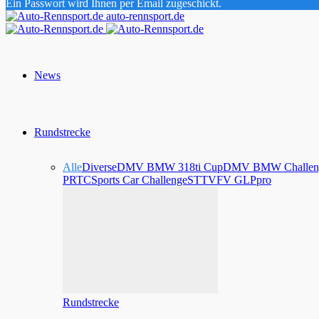
Ein Passwort wird Ihnen per Email zugeschickt.
auto-rennsport.de
News
Rundstrecke
Alle
Diverse
DMV BMW 318ti Cup
DMV BMW Challen
PRTC
Sports Car Challenge
STT
VFV GLPpro
Rundstrecke