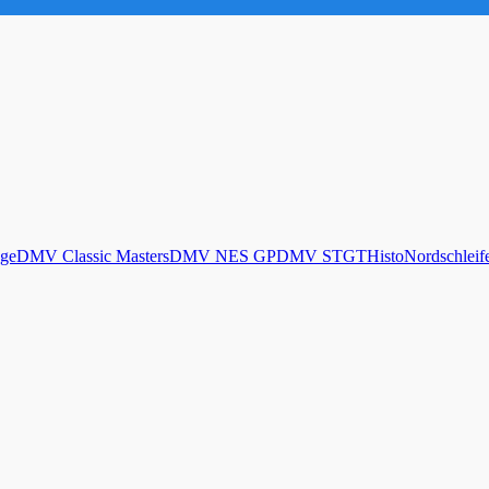
ge
DMV Classic Masters
DMV NES GP
DMV STGT
Histo
Nordschleif