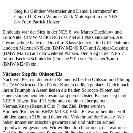
Sieg für Günther Wiesmeier und Daniel Lemmherof im
Cupra TCR von Wimmer Werk Motorsport in der NES
8 // Foto: Patrick Holzer
Eindeutig war der Sieg in der NES 6, wo Marco Daedelow und
Tom Nittel (BMW M240i RC) das Ziel auf Platz eins sahen. Als
Gesamtzehnte hatte das Duo ihre Klasse jederzeit im Griff. Dahinter
landeten Meixner/Nölken (BMW M240i RC) und Alpiger/Leissing
(BMW M235i) auf den weiteren Plätzen. Den Sieg in der NES 7
fuhren Becker/Schmickler (Porsche 991) vor Driescher/Baum
(BMW M240) ein.
Nächster Sieg für Ohlsson/Eis
Nach viel Pech in den ersten Rennen ist bei Pia Ohlsson und Philipp
Eis (VW Scirocco Cup R) der Knoten endlich geplatzt. Gleich nach
ihrem Triumph in Assen ließen die beiden Scirocco-Piloten auf
einem starken neunten Gesamtrang den nächsten Klassensieg in der
NES 5 folgen. Rund 31 Sekunden dahinter überquerten
Nieman/Knap (Renault Clio 7) das Ziel. Dritte wurden
Borcheld/Richter im BMW M3 3,0 E36. „Es war unheimlich voll
mit den ganzen 318ti und daher viel Verkehr auf der Strecke. Wir
haben immer ein bisschen gewartet und sind nicht zu schnell
irgendwo reingestochen. Wir wollten durchkommen, das war unser
Ziel für die ersten zwei Stunden. Philipp ist in der letzten Stunde ins