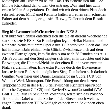
Motorsport auf Distanz zu halten. Das Trio sicherte sich mit 1.22
Minute Rückstand den dritten Gesamtrang. „Wir sind hier zum
ersten Mal in Spa gefahren. Da sind wir mit dem dritten Platz doch
sehr zufrieden. Mit Daniel Keilwitz hatten wir einen sehr schnellen
Fahrer auf dem Auto“, zeigte sich Herwig Duller mit dem Resultat
zufrieden.
Sieg für Lemmerhof/Wiesmeier in der NES 8
Erst kurz vor Schluss entschied sich die die an diesem Wochenende
stark besetzte NES 8. Zu Rennbeginn legten Heiko Hammel und
Reinhard Nehls mit ihrem Opel Astra TCR stark vor. Doch das Duo
hat in diesem Jahr einfach kein Glück. Zwischenzeitlich auf dem
zweiten Platz gelegen, kam für den Astra nach 38 Runden das Aus.
Als Favoriten auf den Sieg zeigten sich Benjamin Leuchter und Kim
Berwanger, die Hammel/Nehls in der elften Runde vom zweiten
Platz verdrängt hatten. Eine extra Runde durch die Boxengasse
kostete letzten Endes den möglichen Sieg. Den holten sich dadurch
Günther Wiesmeier und Daniel Lemmherof im Cupra TCR von
Wimmer Werk Motorsport. Die Entscheidung um den letzten
Treppchenplatz in der NES 8 fiel zwischen Richter/Töpel/Koch
(Porsche Cayman GT CS) und Xavier/Dawson/Costantini (VW
Golf TCR). Mit 14 Sekunden Vorsprung setzte sich das Porsche-
Trio durch. Dabei war die Sache auf der Strecke noch weitaus
enger. Denn für den TCR-Golf gab es noch zehn Sekunden oben
drauf.