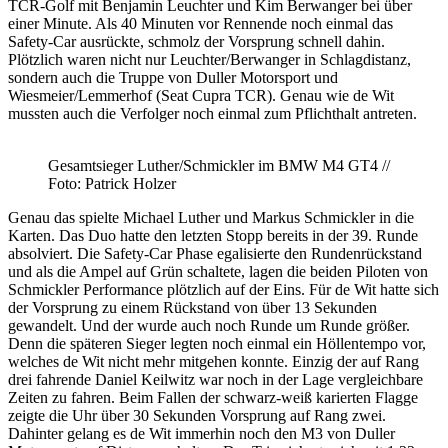
TCR-Golf mit Benjamin Leuchter und Kim Berwanger bei über
einer Minute. Als 40 Minuten vor Rennende noch einmal das
Safety-Car ausrückte, schmolz der Vorsprung schnell dahin.
Plötzlich waren nicht nur Leuchter/Berwanger in Schlagdistanz,
sondern auch die Truppe von Duller Motorsport und
Wiesmeier/Lemmerhof (Seat Cupra TCR). Genau wie de Wit
mussten auch die Verfolger noch einmal zum Pflichthalt antreten.
Gesamtsieger Luther/Schmickler im BMW M4 GT4 //
Foto: Patrick Holzer
Genau das spielte Michael Luther und Markus Schmickler in die
Karten. Das Duo hatte den letzten Stopp bereits in der 39. Runde
absolviert. Die Safety-Car Phase egalisierte den Rundenrückstand
und als die Ampel auf Grün schaltete, lagen die beiden Piloten von
Schmickler Performance plötzlich auf der Eins. Für de Wit hatte sich
der Vorsprung zu einem Rückstand von über 13 Sekunden
gewandelt. Und der wurde auch noch Runde um Runde größer.
Denn die späteren Sieger legten noch einmal ein Höllentempo vor,
welches de Wit nicht mehr mitgehen konnte. Einzig der auf Rang
drei fahrende Daniel Keilwitz war noch in der Lage vergleichbare
Zeiten zu fahren. Beim Fallen der schwarz-weiß karierten Flagge
zeigte die Uhr über 30 Sekunden Vorsprung auf Rang zwei.
Dahinter gelang es de Wit immerhin noch den M3 von Duller