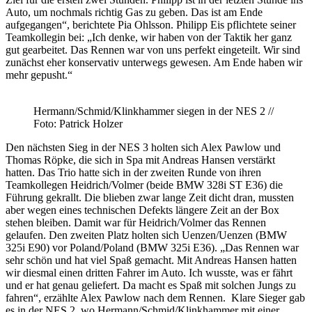
Auto, um nochmals richtig Gas zu geben. Das ist am Ende
aufgegangen“, berichtete Pia Ohlsson. Philipp Eis pflichtete seiner
Teamkollegin bei: „Ich denke, wir haben von der Taktik her ganz
gut gearbeitet. Das Rennen war von uns perfekt eingeteilt. Wir sind
zunächst eher konservativ unterwegs gewesen. Am Ende haben wir
mehr gepusht.“
Hermann/Schmid/Klinkhammer siegen in der NES 2 //
Foto: Patrick Holzer
Den nächsten Sieg in der NES 3 holten sich Alex Pawlow und
Thomas Röpke, die sich in Spa mit Andreas Hansen verstärkt
hatten. Das Trio hatte sich in der zweiten Runde von ihren
Teamkollegen Heidrich/Volmer (beide BMW 328i ST E36) die
Führung gekrallt. Die blieben zwar lange Zeit dicht dran, mussten
aber wegen eines technischen Defekts längere Zeit an der Box
stehen bleiben. Damit war für Heidrich/Volmer das Rennen
gelaufen. Den zweiten Platz holten sich Uenzen/Uenzen (BMW
325i E90) vor Poland/Poland (BMW 325i E36). „Das Rennen war
sehr schön und hat viel Spaß gemacht. Mit Andreas Hansen hatten
wir diesmal einen dritten Fahrer im Auto. Ich wusste, was er fährt
und er hat genau geliefert. Da macht es Spaß mit solchen Jungs zu
fahren“, erzählte Alex Pawlow nach dem Rennen. Klare Sieger gab
es in der NES 2, wo Hermann/Schmid/Klinkhammer mit einer