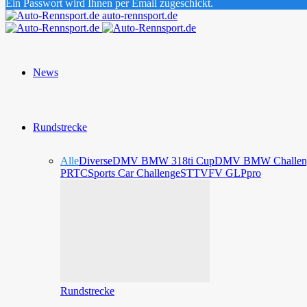
Ein Passwort wird Ihnen per Email zugeschickt.
auto-rennsport.de
News
Rundstrecke
Alle
Diverse
DMV BMW 318ti Cup
DMV BMW Challen
PRTC
Sports Car Challenge
STT
VFV GLPpro
Rundstrecke