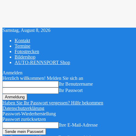
Samstag, August 8, 2026
Kontakt
Termine
Fotostrecken
Bildershop
AUTO-RENNSPORT Shop
Anmelden
Herzlich willkommen! Melden Sie sich an
Ihr Benutzername
Ihr Passwort
Haben Sie Ihr Passwort vergessen? Hilfe bekommen
Datenschutzerklärung
Passwort-Wiederherstellung
Passwort zurücksetzen
Ihre E-Mail-Adresse