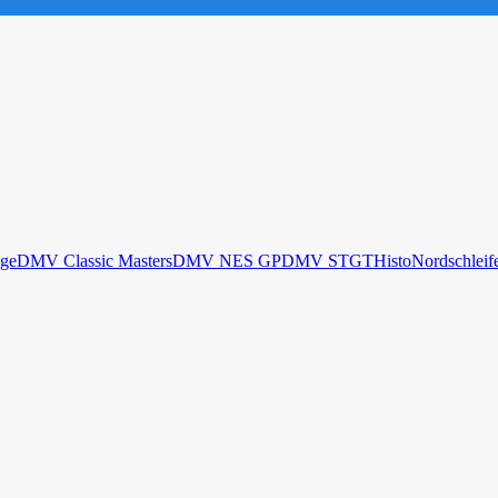
ge
DMV Classic Masters
DMV NES GP
DMV STGT
Histo
Nordschleif