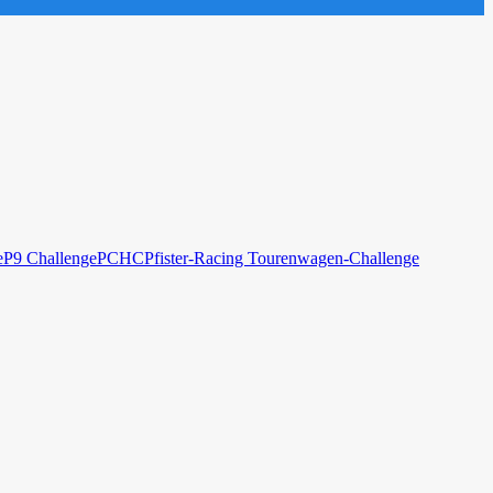
e
P9 Challenge
PCHC
Pfister-Racing Tourenwagen-Challenge