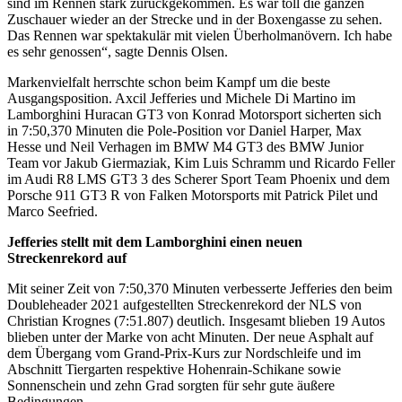
sind im Rennen stark zurückgekommen. Es war toll die ganzen
Zuschauer wieder an der Strecke und in der Boxengasse zu sehen.
Das Rennen war spektakulär mit vielen Überholmanövern. Ich habe
es sehr genossen“, sagte Dennis Olsen.
Markenvielfalt herrschte schon beim Kampf um die beste
Ausgangsposition. Axcil Jefferies und Michele Di Martino im
Lamborghini Huracan GT3 von Konrad Motorsport sicherten sich
in 7:50,370 Minuten die Pole-Position vor Daniel Harper, Max
Hesse und Neil Verhagen im BMW M4 GT3 des BMW Junior
Team vor Jakub Giermaziak, Kim Luis Schramm und Ricardo Feller
im Audi R8 LMS GT3 3 des Scherer Sport Team Phoenix und dem
Porsche 911 GT3 R von Falken Motorsports mit Patrick Pilet und
Marco Seefried.
Jefferies stellt mit dem Lamborghini einen neuen
Streckenrekord auf
Mit seiner Zeit von 7:50,370 Minuten verbesserte Jefferies den beim
Doubleheader 2021 aufgestellten Streckenrekord der NLS von
Christian Krognes (7:51.807) deutlich. Insgesamt blieben 19 Autos
blieben unter der Marke von acht Minuten. Der neue Asphalt auf
dem Übergang vom Grand-Prix-Kurs zur Nordschleife und im
Abschnitt Tiergarten respektive Hohenrain-Schikane sowie
Sonnenschein und zehn Grad sorgten für sehr gute äußere
Bedingungen.