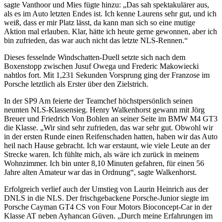
sagte Vanthoor und Mies fügte hinzu: „Das sah spektakulärer aus,
als es im Auto letzten Endes ist. Ich kenne Laurens sehr gut, und ich
weiß, dass er mir Platz lässt, da kann man sich so eine mutige
Aktion mal erlauben. Klar, hätte ich heute gerne gewonnen, aber ich
bin zufrieden, das war auch nicht das letzte NLS-Rennen.“
Dieses fesselnde Windschatten-Duell setzte sich nach dem
Boxenstopp zwischen Jusuf Owega und Frederic Makowiecki
nahtlos fort. Mit 1,231 Sekunden Vorsprung ging der Franzose im
Porsche letztlich als Erster über den Zielstrich.
In der SP9 Am feierte der Teamchef höchstpersönlich seinen
neunten NLS-Klassensieg. Henry Walkenhorst gewann mit Jörg
Breuer und Friedrich Von Bohlen an seiner Seite im BMW M4 GT3
die Klasse. „Wir sind sehr zufrieden, das war sehr gut. Obwohl wir
in der ersten Runde einen Reifenschaden hatten, haben wir das Auto
heil nach Hause gebracht. Ich war erstaunt, wie viele Leute an der
Strecke waren. Ich fühlte mich, als wäre ich zurück in meinem
Wohnzimmer. Ich bin unter 8,10 Minuten gefahren, für einen 56
Jahre alten Amateur war das in Ordnung“, sagte Walkenhorst.
Erfolgreich verlief auch der Umstieg von Laurin Heinrich aus der
DNLS in die NLS. Der frischgebackene Porsche-Junior siegte im
Porsche Cayman GT4 CS von Four Motors Bioconcept-Car in der
Klasse AT neben Ayhancan Güven. „Durch meine Erfahrungen im