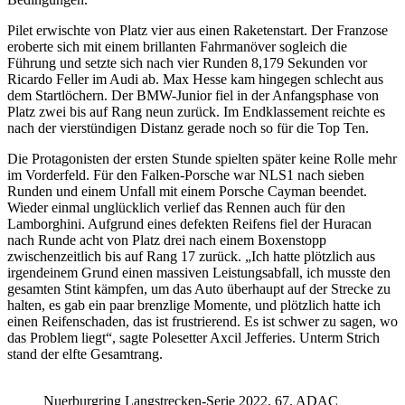
Pilet erwischte von Platz vier aus einen Raketenstart. Der Franzose
eroberte sich mit einem brillanten Fahrmanöver sogleich die
Führung und setzte sich nach vier Runden 8,179 Sekunden vor
Ricardo Feller im Audi ab. Max Hesse kam hingegen schlecht aus
dem Startlöchern. Der BMW-Junior fiel in der Anfangsphase von
Platz zwei bis auf Rang neun zurück. Im Endklassement reichte es
nach der vierstündigen Distanz gerade noch so für die Top Ten.
Die Protagonisten der ersten Stunde spielten später keine Rolle mehr
im Vorderfeld. Für den Falken-Porsche war NLS1 nach sieben
Runden und einem Unfall mit einem Porsche Cayman beendet.
Wieder einmal unglücklich verlief das Rennen auch für den
Lamborghini. Aufgrund eines defekten Reifens fiel der Huracan
nach Runde acht von Platz drei nach einem Boxenstopp
zwischenzeitlich bis auf Rang 17 zurück. „Ich hatte plötzlich aus
irgendeinem Grund einen massiven Leistungsabfall, ich musste den
gesamten Stint kämpfen, um das Auto überhaupt auf der Strecke zu
halten, es gab ein paar brenzlige Momente, und plötzlich hatte ich
einen Reifenschaden, das ist frustrierend. Es ist schwer zu sagen, wo
das Problem liegt“, sagte Polesetter Axcil Jefferies. Unterm Strich
stand der elfte Gesamtrang.
Nuerburgring Langstrecken-Serie 2022, 67. ADAC