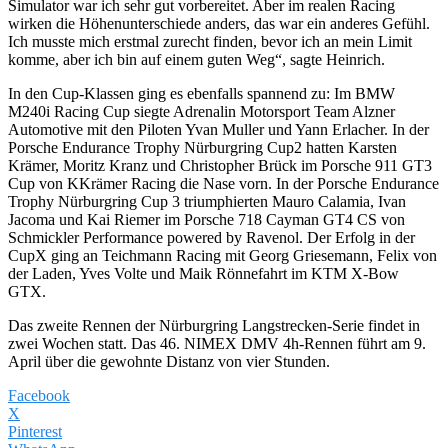
Simulator war ich sehr gut vorbereitet. Aber im realen Racing
wirken die Höhenunterschiede anders, das war ein anderes Gefühl.
Ich musste mich erstmal zurecht finden, bevor ich an mein Limit
komme, aber ich bin auf einem guten Weg“, sagte Heinrich.
In den Cup-Klassen ging es ebenfalls spannend zu: Im BMW
M240i Racing Cup siegte Adrenalin Motorsport Team Alzner
Automotive mit den Piloten Yvan Muller und Yann Erlacher. In der
Porsche Endurance Trophy Nürburgring Cup2 hatten Karsten
Krämer, Moritz Kranz und Christopher Brück im Porsche 911 GT3
Cup von KKrämer Racing die Nase vorn. In der Porsche Endurance
Trophy Nürburgring Cup 3 triumphierten Mauro Calamia, Ivan
Jacoma und Kai Riemer im Porsche 718 Cayman GT4 CS von
Schmickler Performance powered by Ravenol. Der Erfolg in der
CupX ging an Teichmann Racing mit Georg Griesemann, Felix von
der Laden, Yves Volte und Maik Rönnefahrt im KTM X-Bow
GTX.
Das zweite Rennen der Nürburgring Langstrecken-Serie findet in
zwei Wochen statt. Das 46. NIMEX DMV 4h-Rennen führt am 9.
April über die gewohnte Distanz von vier Stunden.
Facebook
X
Pinterest