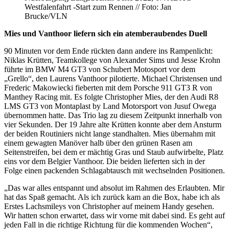
Westfalenfahrt -Start zum Rennen // Foto: Jan
Brucke/VLN
Mies und Vanthoor liefern sich ein atemberaubendes Duell
90 Minuten vor dem Ende rückten dann andere ins Rampenlicht:
Niklas Krütten, Teamkollege von Alexander Sims und Jesse Krohn
führte im BMW M4 GT3 von Schubert Motosport vor dem
„Grello“, den Laurens Vanthoor pilotierte. Michael Christensen und
Frederic Makowiecki fieberten mit dem Porsche 911 GT3 R von
Manthey Racing mit. Es folgte Christopher Mies, der den Audi R8
LMS GT3 von Montaplast by Land Motorsport von Jusuf Owega
übernommen hatte. Das Trio lag zu diesem Zeitpunkt innerhalb von
vier Sekunden. Der 19 Jahre alte Krütten konnte aber dem Ansturm
der beiden Routiniers nicht lange standhalten. Mies übernahm mit
einem gewagten Manöver halb über den grünen Rasen am
Seitenstreifen, bei dem er mächtig Gras und Staub aufwirbelte, Platz
eins vor dem Belgier Vanthoor. Die beiden lieferten sich in der
Folge einen packenden Schlagabtausch mit wechselnden Positionen.
„Das war alles entspannt und absolut im Rahmen des Erlaubten. Mir
hat das Spaß gemacht. Als ich zurück kam an die Box, habe ich als
Erstes Lachsmileys von Christopher auf meinem Handy gesehen.
Wir hatten schon erwartet, dass wir vorne mit dabei sind. Es geht auf
jeden Fall in die richtige Richtung für die kommenden Wochen“,