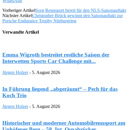
WhatsApp
Vorheriger Artikel
Sorg Rennsport bereit für den NLS-Saisonauftakt
Nächster Artikel
Christopher Brück gewinnt den Saisonauftakt zur
Porsche Endurance Trophy Nürburgring
Verwandte Artikel
Emma Wigroth bestreitet restliche Saison der
Interwetten Sports Car Challenge mit...
Jürgen Holzer
-
5. August 2026
In Führung liegend „abgeräumt“ – Pech für das
Koch Trio
Jürgen Holzer
-
5. August 2026
Historischer und moderner Automobilrennsport am
Uphöfener Berg – 58. Int. Osnabrücker...