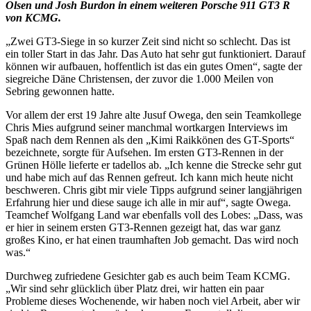
Olsen und Josh Burdon in einem weiteren Porsche 911 GT3 R
von KCMG.
„Zwei GT3-Siege in so kurzer Zeit sind nicht so schlecht. Das ist
ein toller Start in das Jahr. Das Auto hat sehr gut funktioniert. Darauf
können wir aufbauen, hoffentlich ist das ein gutes Omen“, sagte der
siegreiche Däne Christensen, der zuvor die 1.000 Meilen von
Sebring gewonnen hatte.
Vor allem der erst 19 Jahre alte Jusuf Owega, den sein Teamkollege
Chris Mies aufgrund seiner manchmal wortkargen Interviews im
Spaß nach dem Rennen als den „Kimi Raikkönen des GT-Sports“
bezeichnete, sorgte für Aufsehen. Im ersten GT3-Rennen in der
Grünen Hölle lieferte er tadellos ab. „Ich kenne die Strecke sehr gut
und habe mich auf das Rennen gefreut. Ich kann mich heute nicht
beschweren. Chris gibt mir viele Tipps aufgrund seiner langjährigen
Erfahrung hier und diese sauge ich alle in mir auf“, sagte Owega.
Teamchef Wolfgang Land war ebenfalls voll des Lobes: „Dass, was
er hier in seinem ersten GT3-Rennen gezeigt hat, das war ganz
großes Kino, er hat einen traumhaften Job gemacht. Das wird noch
was.“
Durchweg zufriedene Gesichter gab es auch beim Team KCMG.
„Wir sind sehr glücklich über Platz drei, wir hatten ein paar
Probleme dieses Wochenende, wir haben noch viel Arbeit, aber wir