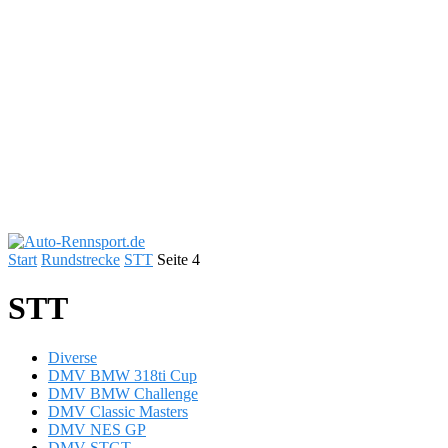
Start
Rundstrecke
STT
Seite 4
STT
Diverse
DMV BMW 318ti Cup
DMV BMW Challenge
DMV Classic Masters
DMV NES GP
DMV STGT