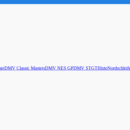
ge
DMV Classic Masters
DMV NES GP
DMV STGT
Histo
Nordschleif