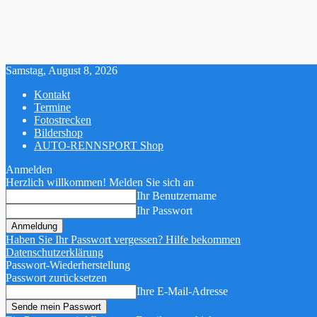
Samstag, August 8, 2026
Kontakt
Termine
Fotostrecken
Bildershop
AUTO-RENNSPORT Shop
Anmelden
Herzlich willkommen! Melden Sie sich an
Ihr Benutzername
Ihr Passwort
Haben Sie Ihr Passwort vergessen? Hilfe bekommen
Datenschutzerklärung
Passwort-Wiederherstellung
Passwort zurücksetzen
Ihre E-Mail-Adresse