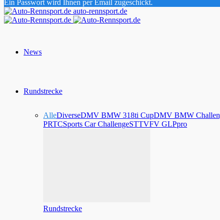
Ein Passwort wird Ihnen per Email zugeschickt.
auto-rennsport.de
News
Rundstrecke
Alle
Diverse
DMV BMW 318ti Cup
DMV BMW Challen
PRTC
Sports Car Challenge
STT
VFV GLPpro
Rundstrecke