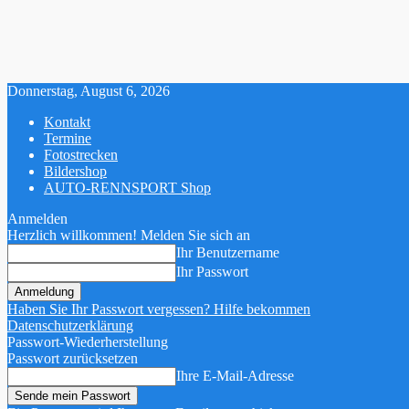
Donnerstag, August 6, 2026
Kontakt
Termine
Fotostrecken
Bildershop
AUTO-RENNSPORT Shop
Anmelden
Herzlich willkommen! Melden Sie sich an
Ihr Benutzername
Ihr Passwort
Haben Sie Ihr Passwort vergessen? Hilfe bekommen
Datenschutzerklärung
Passwort-Wiederherstellung
Passwort zurücksetzen
Ihre E-Mail-Adresse