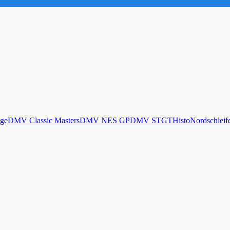
ge
DMV Classic Masters
DMV NES GP
DMV STGT
Histo
Nordschleif