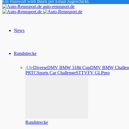
Ein Passwort wird Ihnen per Email zugeschickt.
auto-rennsport.de
News
Rundstrecke
Alle
Diverse
DMV BMW 318ti Cup
DMV BMW Challen
PRTC
Sports Car Challenge
STT
VFV GLPpro
Rundstrecke