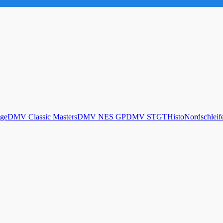
ge
DMV Classic Masters
DMV NES GP
DMV STGT
Histo
Nordschleif