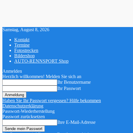
Samstag, August 8, 2026
Kontakt
Termine
Fotostrecken
Bildershop
AUTO-RENNSPORT Shop
Anmelden
Herzlich willkommen! Melden Sie sich an
Ihr Benutzername
Ihr Passwort
Haben Sie Ihr Passwort vergessen? Hilfe bekommen
Datenschutzerklärung
Passwort-Wiederherstellung
Passwort zurücksetzen
Ihre E-Mail-Adresse