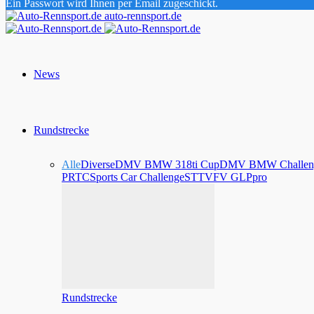
Ein Passwort wird Ihnen per Email zugeschickt.
auto-rennsport.de
News
Rundstrecke
Alle
Diverse
DMV BMW 318ti Cup
DMV BMW Challen
PRTC
Sports Car Challenge
STT
VFV GLPpro
Rundstrecke