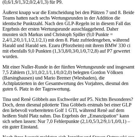
(0,6/1,9/1,3/2,0/2,4/1,3) für P9.
Äußerst knapp war die Entscheidung bei den Plätzen 7 und 8. Beide
Teams hatten nach sechs Wertungsrunden in der Addition die
identische Punktzahl. Nach den GLP-Regeln ist in diesem Fall das
Ergebnis der ersten Wertungsrunde ausschlaggebend. Daher
mussten sich Markus und Christoph Spiller (9,0 Punkte =
2,4/1,2/0,1/1,1/2,1/2,1) mit dem 8. Platz zufriedengeben, während
Harald und Harald sen. Ezaru (Pforzheim) mit ihrem BMW 330 ci
mit ebenfalls 9,0 Punkten (1,3/3,8/0,3/0,1/0,7/2,8) auf P7 gewertet
wurden.
Mit einer Nuller-Runde in der fünften Wertungsrunde und insgesamt
7,5 Zählern (1,3/1,0/2,1/1,1/0,0/2,0) belegten Gordon Völksen
(Barsinghausen) und Mario Bremer (Wiesbaden), die
Achtplatzierten in der Gesamtwertung des Vorjahres, diesmal den
guten 6. Platz in der Tageswertung.
Tina und Renè Göbbels aus Eschweiler auf P5. Nichts Besonderes?
Doch, denn diesmal pilotierte Tina Göbbels erstmals bei einer GLP
den liebevoll vorbereiteten Golf 1 GTI, während Renè auf dem
heißem Stuhl Platz nahm. Das Ergebnis der „Emanzipation“ kann
sich sehen lassen: Nur 7,0 Fehlerpunkte (2,1/0,5/3,2/9,1/1,0/0,1) –
ein guter Einstand.