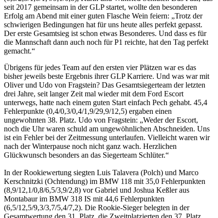
seit 2017 gemeinsam in der GLP startet, wollte den besonderen
Erfolg am Abend mit einer guten Flasche Wein feiern: „Trotz der
schwierigen Bedingungen hat für uns heute alles perfekt gepasst.
Der erste Gesamtsieg ist schon etwas Besonderes. Und dass es für
die Mannschaft dann auch noch für P1 reichte, hat den Tag perfekt
gemacht.“
Übrigens für jedes Team auf den ersten vier Plätzen war es das
bisher jeweils beste Ergebnis ihrer GLP Karriere. Und was war mit
Oliver und Udo von Fragstein? Das Gesamtsiegerteam der letzten
drei Jahre, seit langer Zeit mal wieder mit dem Ford Escort
unterwegs, hatte nach einem guten Start einfach Pech gehabt. 45,4
Fehlerpunkte (0,4/0,3/0,4/1,9/29,9/12,5) ergaben einen
ungewohnten 38. Platz. Udo von Fragstein: „Weder der Escort,
noch die Uhr waren schuld am ungewöhnlichen Abschneiden. Uns
ist ein Fehler bei der Zeitmessung unterlaufen. Vielleicht waren wir
nach der Winterpause noch nicht ganz wach. Herzlichen
Glückwunsch besonders an das Siegerteam Schlüter.“
In der Rookiewertung siegten Luis Talavera (Polch) und Marco
Kerschnitzki (Ochtendung) im BMW 118 mit 35,0 Fehlerpunkten
(8,9/12,1/0,8/6,5/3,9/2,8) vor Gabriel und Joshua Keßler aus
Montabaur im BMW 318 IS mit 44,6 Fehlerpunkten
(6,5/12,5/9,3/3,7/5,4/7,2). Die Rookie-Sieger belegten in der
Gesamtwertung den 31. Platz, die Zweitplatzierten den 37. Platz.