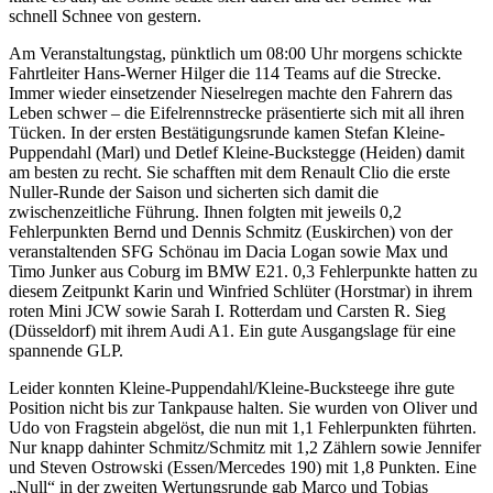
schnell Schnee von gestern.
Am Veranstaltungstag, pünktlich um 08:00 Uhr morgens schickte
Fahrtleiter Hans-Werner Hilger die 114 Teams auf die Strecke.
Immer wieder einsetzender Nieselregen machte den Fahrern das
Leben schwer – die Eifelrennstrecke präsentierte sich mit all ihren
Tücken. In der ersten Bestätigungsrunde kamen Stefan Kleine-
Puppendahl (Marl) und Detlef Kleine-Buckstegge (Heiden) damit
am besten zu recht. Sie schafften mit dem Renault Clio die erste
Nuller-Runde der Saison und sicherten sich damit die
zwischenzeitliche Führung. Ihnen folgten mit jeweils 0,2
Fehlerpunkten Bernd und Dennis Schmitz (Euskirchen) von der
veranstaltenden SFG Schönau im Dacia Logan sowie Max und
Timo Junker aus Coburg im BMW E21. 0,3 Fehlerpunkte hatten zu
diesem Zeitpunkt Karin und Winfried Schlüter (Horstmar) in ihrem
roten Mini JCW sowie Sarah I. Rotterdam und Carsten R. Sieg
(Düsseldorf) mit ihrem Audi A1. Ein gute Ausgangslage für eine
spannende GLP.
Leider konnten Kleine-Puppendahl/Kleine-Bucksteege ihre gute
Position nicht bis zur Tankpause halten. Sie wurden von Oliver und
Udo von Fragstein abgelöst, die nun mit 1,1 Fehlerpunkten führten.
Nur knapp dahinter Schmitz/Schmitz mit 1,2 Zählern sowie Jennifer
und Steven Ostrowski (Essen/Mercedes 190) mit 1,8 Punkten. Eine
„Null“ in der zweiten Wertungsrunde gab Marco und Tobias