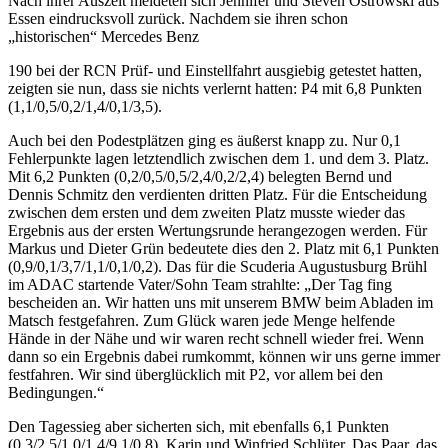
Nach ihrer Auszeit meldeten sich Jennifer und Steven Ostrowski aus
Essen eindrucksvoll zurück. Nachdem sie ihren schon
„historischen“ Mercedes Benz
190 bei der RCN Prüf- und Einstellfahrt ausgiebig getestet hatten,
zeigten sie nun, dass sie nichts verlernt hatten: P4 mit 6,8 Punkten
(1,1/0,5/0,2/1,4/0,1/3,5).
Auch bei den Podestplätzen ging es äußerst knapp zu. Nur 0,1
Fehlerpunkte lagen letztendlich zwischen dem 1. und dem 3. Platz.
Mit 6,2 Punkten (0,2/0,5/0,5/2,4/0,2/2,4) belegten Bernd und
Dennis Schmitz den verdienten dritten Platz. Für die Entscheidung
zwischen dem ersten und dem zweiten Platz musste wieder das
Ergebnis aus der ersten Wertungsrunde herangezogen werden. Für
Markus und Dieter Grün bedeutete dies den 2. Platz mit 6,1 Punkten
(0,9/0,1/3,7/1,1/0,1/0,2). Das für die Scuderia Augustusburg Brühl
im ADAC startende Vater/Sohn Team strahlte: „Der Tag fing
bescheiden an. Wir hatten uns mit unserem BMW beim Abladen im
Matsch festgefahren. Zum Glück waren jede Menge helfende
Hände in der Nähe und wir waren recht schnell wieder frei. Wenn
dann so ein Ergebnis dabei rumkommt, können wir uns gerne immer
festfahren. Wir sind überglücklich mit P2, vor allem bei den
Bedingungen.“
Den Tagessieg aber sicherten sich, mit ebenfalls 6,1 Punkten
(0,3/2,5/1,0/1,4/9,1/0,8), Karin und Winfried Schlüter. Das Paar, das