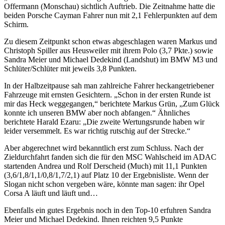
Offermann (Monschau) sichtlich Auftrieb. Die Zeitnahme hatte die
beiden Porsche Cayman Fahrer nun mit 2,1 Fehlerpunkten auf dem
Schirm.
Zu diesem Zeitpunkt schon etwas abgeschlagen waren Markus und
Christoph Spiller aus Heusweiler mit ihrem Polo (3,7 Pkte.) sowie
Sandra Meier und Michael Dedekind (Landshut) im BMW M3 und
Schlüter/Schlüter mit jeweils 3,8 Punkten.
In der Halbzeitpause sah man zahlreiche Fahrer heckangetriebener
Fahrzeuge mit ernsten Gesichtern. „Schon in der ersten Runde ist
mir das Heck weggegangen,“ berichtete Markus Grün, „Zum Glück
konnte ich unseren BMW aber noch abfangen.“ Ähnliches
berichtete Harald Ezaru: „Die zweite Wertungsrunde haben wir
leider versemmelt. Es war richtig rutschig auf der Strecke.“
Aber abgerechnet wird bekanntlich erst zum Schluss. Nach der
Zieldurchfahrt fanden sich die für den MSC Wahlscheid im ADAC
startenden Andrea und Rolf Derscheid (Much) mit 11,1 Punkten
(3,6/1,8/1,1/0,8/1,7/2,1) auf Platz 10 der Ergebnisliste. Wenn der
Slogan nicht schon vergeben wäre, könnte man sagen: ihr Opel
Corsa A läuft und läuft und…
Ebenfalls ein gutes Ergebnis noch in den Top-10 erfuhren Sandra
Meier und Michael Dedekind. Ihnen reichten 9,5 Punkte