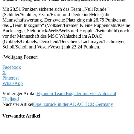
Mit 28,51 Punkten sicherte sich das Team „Null Runde“
(Schlüter/Schlüter, Ezaru/Ezaru und Dedekind/Meier) die
Mannschaftswertung. Der zweite Platz ging mit 26,75 Punkten an
das „Team Inkognito“ (Völksen/Bremer, Kleine-Puppendahl/Kleine-
Buckstegge, Steinbrück-Weiß/Weiß und Hoppius/Bettenbühl) noch
vor der Mannschaft des MSC Wahlscheid im ADAC
(Göbbels/Göbbels, Derscheid/Derscheid, Lachmayer/Lachmayer,
Scholl/Scholl und Vosen/Vosen) mit 23,24 Punkten.
(Wolfgang Förster)
Facebook
X
Pinterest
WhatsApp
Vorheriger Artikel
Hyundai Team Engstler mit vier Autos auf
Titeljagd
Nächster Artikel
Opel zurück in der ADAC TCR Germany
Verwandte Artikel