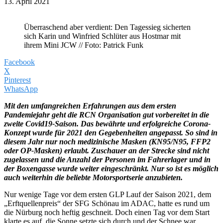
13. April 2021
Überraschend aber verdient: Den Tagessieg sicherten
sich Karin und Winfried Schlüter aus Hostmar mit
ihrem Mini JCW // Foto: Patrick Funk
Facebook
X
Pinterest
WhatsApp
Mit den umfangreichen Erfahrungen aus dem ersten
Pandemiejahr geht die RCN Organisation gut vorbereitet in die
zweite Covid19-Saison. Das bewährte und erfolgreiche Corona-
Konzept wurde für 2021 den Gegebenheiten angepasst. So sind in
diesem Jahr nur noch medizinische Masken (KN95/N95, FFP2
oder OP-Masken) erlaubt. Zuschauer an der Strecke sind nicht
zugelassen und die Anzahl der Personen im Fahrerlager und in
der Boxengasse wurde weiter eingeschränkt. Nur so ist es möglich
auch weiterhin die beliebte Motorsportserie anzubieten.
Nur wenige Tage vor dem ersten GLP Lauf der Saison 2021, dem
„Erftquellenpreis“ der SFG Schönau im ADAC, hatte es rund um
die Nürburg noch heftig geschneit. Doch einen Tag vor dem Start
klarte es auf, die Sonne setzte sich durch und der Schnee war