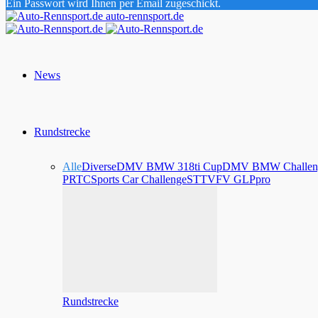
Ein Passwort wird Ihnen per Email zugeschickt.
auto-rennsport.de
News
Rundstrecke
Alle
Diverse
DMV BMW 318ti Cup
DMV BMW Challen
PRTC
Sports Car Challenge
STT
VFV GLPpro
Rundstrecke