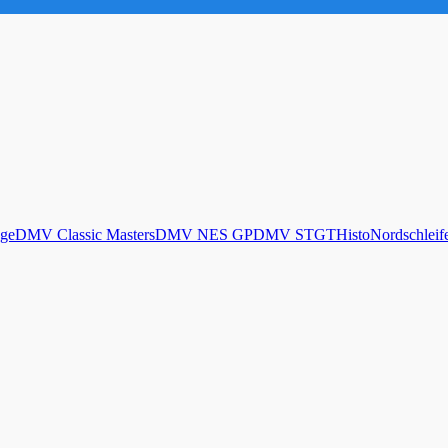
ge
DMV Classic Masters
DMV NES GP
DMV STGT
Histo
Nordschleif