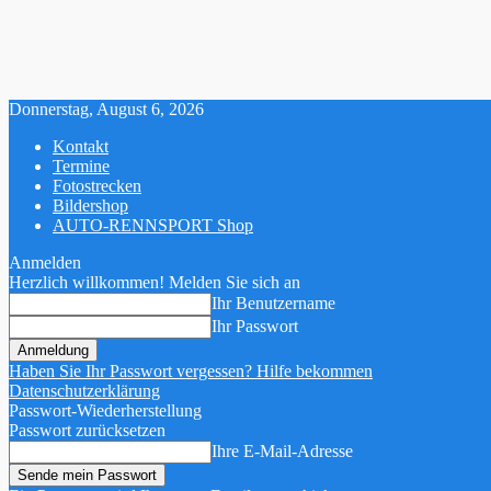
Donnerstag, August 6, 2026
Kontakt
Termine
Fotostrecken
Bildershop
AUTO-RENNSPORT Shop
Anmelden
Herzlich willkommen! Melden Sie sich an
Ihr Benutzername
Ihr Passwort
Haben Sie Ihr Passwort vergessen? Hilfe bekommen
Datenschutzerklärung
Passwort-Wiederherstellung
Passwort zurücksetzen
Ihre E-Mail-Adresse