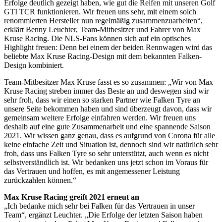
Erfolge deutlich gezeigt haben, wie gut die Reifen mit unseren Golf
GTI TCR funktionieren. Wir freuen uns sehr, mit einem solch
renommierten Hersteller nun regelmäßig zusammenzuarbeiten“,
erklärt Benny Leuchter, Team-Mitbesitzer und Fahrer von Max
Kruse Racing. Die NLS-Fans können sich auf ein optisches
Highlight freuen: Denn bei einem der beiden Rennwagen wird das
beliebte Max Kruse Racing-Design mit dem bekannten Falken-
Design kombiniert.
Team-Mitbesitzer Max Kruse fasst es so zusammen: „Wir von Max
Kruse Racing streben immer das Beste an und deswegen sind wir
sehr froh, dass wir einen so starken Partner wie Falken Tyre an
unsere Seite bekommen haben und sind überzeugt davon, dass wir
gemeinsam weitere Erfolge einfahren werden. Wir freuen uns
deshalb auf eine gute Zusammenarbeit und eine spannende Saison
2021. Wir wissen ganz genau, dass es aufgrund von Corona für alle
keine einfache Zeit und Situation ist, dennoch sind wir natürlich sehr
froh, dass uns Falken Tyre so sehr unterstützt, auch wenn es nicht
selbstverständlich ist. Wir bedanken uns jetzt schon im Voraus für
das Vertrauen und hoffen, es mit angemessener Leistung
zurückzahlen können.“
Max Kruse Racing greift 2021 erneut an
„Ich bedanke mich sehr bei Falken für das Vertrauen in unser
Team“, ergänzt Leuchter. „Die Erfolge der letzten Saison haben