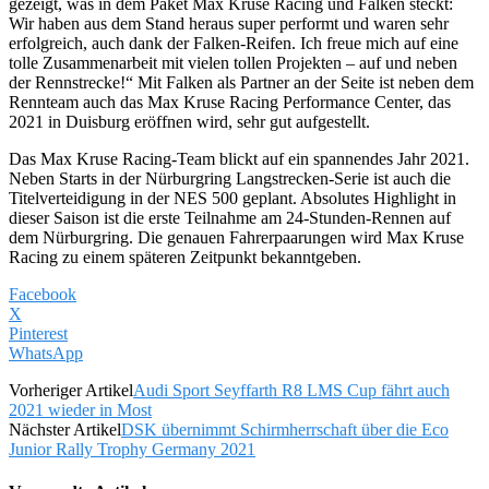
gezeigt, was in dem Paket Max Kruse Racing und Falken steckt:
Wir haben aus dem Stand heraus super performt und waren sehr
erfolgreich, auch dank der Falken-Reifen. Ich freue mich auf eine
tolle Zusammenarbeit mit vielen tollen Projekten – auf und neben
der Rennstrecke!“ Mit Falken als Partner an der Seite ist neben dem
Rennteam auch das Max Kruse Racing Performance Center, das
2021 in Duisburg eröffnen wird, sehr gut aufgestellt.
Das Max Kruse Racing-Team blickt auf ein spannendes Jahr 2021.
Neben Starts in der Nürburgring Langstrecken-Serie ist auch die
Titelverteidigung in der NES 500 geplant. Absolutes Highlight in
dieser Saison ist die erste Teilnahme am 24-Stunden-Rennen auf
dem Nürburgring. Die genauen Fahrerpaarungen wird Max Kruse
Racing zu einem späteren Zeitpunkt bekanntgeben.
Facebook
X
Pinterest
WhatsApp
Vorheriger Artikel
Audi Sport Seyffarth R8 LMS Cup fährt auch
2021 wieder in Most
Nächster Artikel
DSK übernimmt Schirmherrschaft über die Eco
Junior Rally Trophy Germany 2021