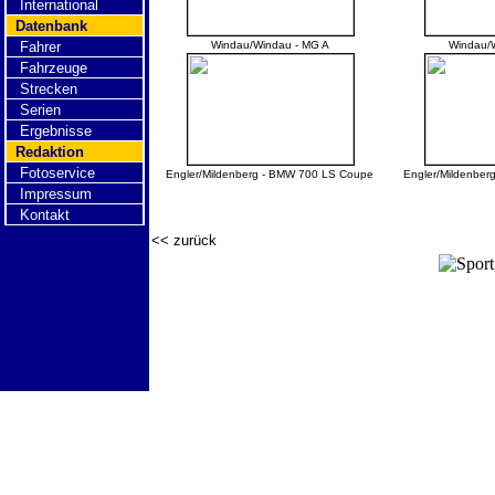
International
Datenbank
Fahrer
Windau/Windau - MG A
Windau/
Fahrzeuge
Strecken
Serien
Ergebnisse
Redaktion
Fotoservice
Engler/Mildenberg - BMW 700 LS Coupe
Engler/Mildenbe
Impressum
Kontakt
<< zurück