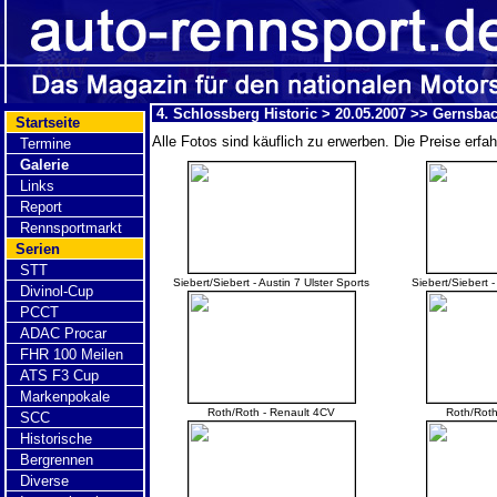
4. Schlossberg Historic > 20.05.2007 >> Gernsba
Startseite
Alle Fotos sind käuflich zu erwerben. Die Preise erfa
Termine
Galerie
Links
Report
Rennsportmarkt
Serien
STT
Siebert/Siebert - Austin 7 Ulster Sports
Siebert/Siebert -
Divinol-Cup
PCCT
ADAC Procar
FHR 100 Meilen
ATS F3 Cup
Markenpokale
Roth/Roth - Renault 4CV
Roth/Roth
SCC
Historische
Bergrennen
Diverse