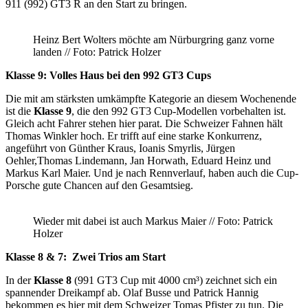
911 (992) GT3 R an den Start zu bringen.
Heinz Bert Wolters möchte am Nürburgring ganz vorne
landen // Foto: Patrick Holzer
Klasse 9: Volles Haus bei den 992 GT3 Cups
Die mit am stärksten umkämpfte Kategorie an diesem Wochenende
ist die
Klasse 9
, die den 992 GT3 Cup-Modellen vorbehalten ist.
Gleich acht Fahrer stehen hier parat. Die Schweizer Fahnen hält
Thomas Winkler hoch. Er trifft auf eine starke Konkurrenz,
angeführt von Günther Kraus, Ioanis Smyrlis, Jürgen
Oehler,Thomas Lindemann, Jan Horwath, Eduard Heinz und
Markus Karl Maier. Und je nach Rennverlauf, haben auch die Cup-
Porsche gute Chancen auf den Gesamtsieg.
Wieder mit dabei ist auch Markus Maier // Foto: Patrick
Holzer
Klasse 8 & 7: Zwei Trios am Start
In der
Klasse 8
(991 GT3 Cup mit 4000 cm³) zeichnet sich ein
spannender Dreikampf ab. Olaf Busse und Patrick Hannig
bekommen es hier mit dem Schweizer Tomas Pfister zu tun. Die