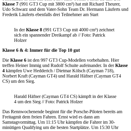
Klasse 7
(991 GT3 Cup mit 3800 cm³) hat mit Richard Theurer,
Udo Schwarz und dem Vater-Sohn Team Dr. Hermann Läuferts und
Frederik Läuferts ebenfalls drei Teilnehmer am Start
In der
Klasse 8
(991 GT3 Cup mit 4000 cm³) zeichnet
sich ein spannender Dreikampf ab // Foto: Patrick
Holzer
Klasse 6 & 4: Immer für die Top 10 gut
Die
Klasse 6
ist den 997 GT3 Cup-Modellen vorbehalten. Hier
treffen Heiner Immig und Rudolf Schuite aufeinander. In der
Klasse
4
kämpfen Uwe Hedderich / Dietmar Kölsch (Cayman 718),
Norbert Kraft (Cayman GT4) und Harald Häfner (Cayman GT4
CS) um den Sieg.
Harald Häfner (Cayman GT4 CS) kämpft in der Klasse
4 um den Sieg // Foto: Patrick Holzer
Das Rennwochenende beginnt für die Porsche-Piloten bereits am
Freitagmit dem freien Fahren. Ernst wird es dann am
Samstagvormittag. Um 11:15 Uhr kämpfen die Fahrer im 30-
minütigen Qualifying um die besten Startplätze. Um 15:30 Uhr