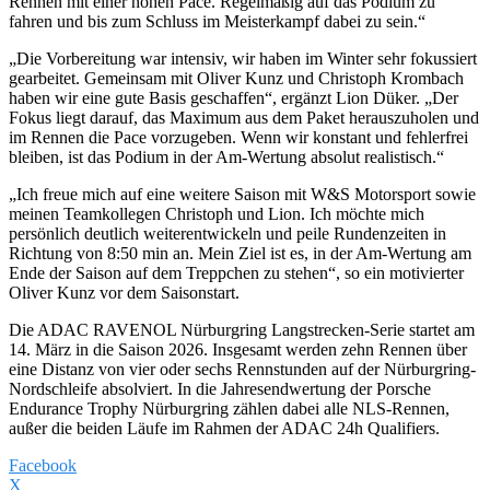
Rennen mit einer hohen Pace. Regelmäßig auf das Podium zu
fahren und bis zum Schluss im Meisterkampf dabei zu sein.“
„Die Vorbereitung war intensiv, wir haben im Winter sehr fokussiert
gearbeitet. Gemeinsam mit Oliver Kunz und Christoph Krombach
haben wir eine gute Basis geschaffen“, ergänzt Lion Düker. „Der
Fokus liegt darauf, das Maximum aus dem Paket herauszuholen und
im Rennen die Pace vorzugeben. Wenn wir konstant und fehlerfrei
bleiben, ist das Podium in der Am-Wertung absolut realistisch.“
„Ich freue mich auf eine weitere Saison mit W&S Motorsport sowie
meinen Teamkollegen Christoph und Lion. Ich möchte mich
persönlich deutlich weiterentwickeln und peile Rundenzeiten in
Richtung von 8:50 min an. Mein Ziel ist es, in der Am-Wertung am
Ende der Saison auf dem Treppchen zu stehen“, so ein motivierter
Oliver Kunz vor dem Saisonstart.
Die ADAC RAVENOL Nürburgring Langstrecken-Serie startet am
14. März in die Saison 2026. Insgesamt werden zehn Rennen über
eine Distanz von vier oder sechs Rennstunden auf der Nürburgring-
Nordschleife absolviert. In die Jahresendwertung der Porsche
Endurance Trophy Nürburgring zählen dabei alle NLS-Rennen,
außer die beiden Läufe im Rahmen der ADAC 24h Qualifiers.
Facebook
X