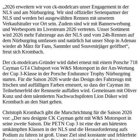
„2026 erweitern wir von ck-modelcars unser Engagement in der
NLS und am Nürburgring. Wir sind offizieller Serienpartner der
NLS und werden bei ausgewählten Rennen mit unserem
Verkaufstrailer vor Ort sein. Zudem sind wir mit Bannerwerbung
und Werbesports im Livestream 2026 vertreten. Unser Sortiment
wird 2026 mehr Fahrzeuge aus der NLS und vom 24h-Rennen auf
dem Nürburgring umfassen und natürlich hat unser Shop in Adenau
wieder ab März für Fans, Sammler und Souvenirjäger geöffnet“,
freut sich Krombach.
Der ck-modelcars-Gründer wird dabei erneut mit einem Porsche 718
Cayman GT4 Clubsport von W&S Motorsport in der Am-Wertung
der Cup 3-Klasse in der Porsche Endurance Trophy Nürburgring
starten. Für die Saison 2026 wurde das Design des Fahrzeugs mit
frischen und auffälligen Farben erneuert, so dass der Cayman im
Teilnehmerfeld der Rennserie auffallen wird. Gemeinsam mit Oliver
Kunz und dem talentierten Nachwuchspiloten Lion Düker wird
Krombach an den Start gehen.
Christoph Krombach gibt die Marschrichtung für die Saison 2026
vor: „Der neu designte CK Cayman geht mit W&S Motorsport in
seine zweite Saison. Die PETN Cup 3 ist eine der am härtesten
umkämpften Klassen in der NLS und die Herausforderung aufs
Podium zu fahren ist groß. Unser Ziel sind konstante und fehlerfreie