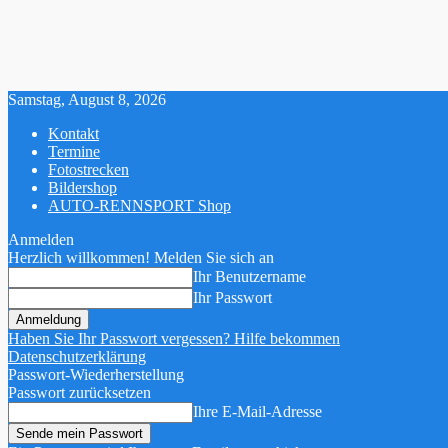
Samstag, August 8, 2026
Kontakt
Termine
Fotostrecken
Bildershop
AUTO-RENNSPORT Shop
Anmelden
Herzlich willkommen! Melden Sie sich an
Ihr Benutzername
Ihr Passwort
Haben Sie Ihr Passwort vergessen? Hilfe bekommen
Datenschutzerklärung
Passwort-Wiederherstellung
Passwort zurücksetzen
Ihre E-Mail-Adresse