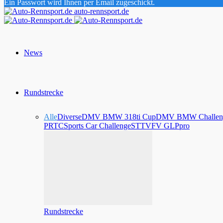
Ein Passwort wird Ihnen per Email zugeschickt.
auto-rennsport.de
News
Rundstrecke
Alle
Diverse
DMV BMW 318ti Cup
DMV BMW Challen
PRTC
Sports Car Challenge
STT
VFV GLPpro
Rundstrecke