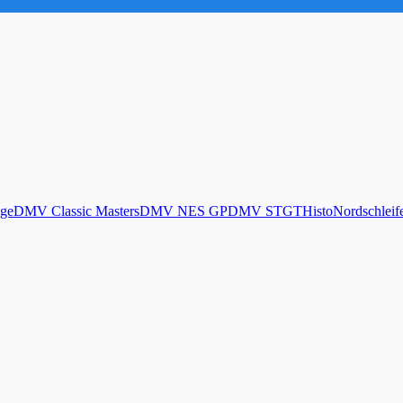
ge
DMV Classic Masters
DMV NES GP
DMV STGT
Histo
Nordschleif