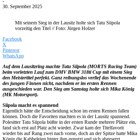
-
30. September 2025
Mit seinem Sieg in der Lausitz holte sich Tatu Siipola
vorzeitig den Titel // Foto: Jürgen Holzer
Facebook
X
Pinterest
WhatsApp
Auf dem Lausitzring machte Tatu Siipola (MORTS Racing Team)
beim vorletzten Lauf zum DMV BMW 318ti Cup mit einem Sieg
den Meistertitel perfekt. Ganz reibungslos verlief das Wochenende
des jungen Finnen nicht, nachdem er im ersten Rennen
ausgeschieden war. Den Sieg am Samstag holte sich Mika König
(MK Motorsport).
Siipola macht es spannend
Eigentlich hätte die Entscheidung schon im ersten Rennen fallen
können. Doch die Favoriten machten es in der Lausitz spannend.
Polesitter Tatu Siipola büßte in der ersten Runde mehrere Plätze ein,
fand sich erst auf Platz acht wieder. Zwar kam der Titelfavorit
wieder bis auf Rang zwei nach vorne, doch an der Spitze hatte Mika
König die Kabbeleien hinter ihm genutzt und sich abgesetzt.