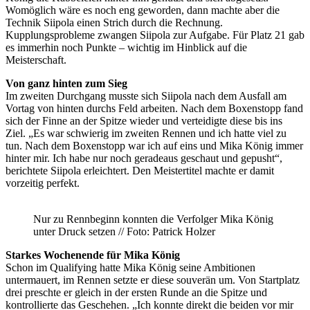
Womöglich wäre es noch eng geworden, dann machte aber die
Technik Siipola einen Strich durch die Rechnung.
Kupplungsprobleme zwangen Siipola zur Aufgabe. Für Platz 21 gab
es immerhin noch Punkte – wichtig im Hinblick auf die
Meisterschaft.
Von ganz hinten zum Sieg
Im zweiten Durchgang musste sich Siipola nach dem Ausfall am
Vortag von hinten durchs Feld arbeiten. Nach dem Boxenstopp fand
sich der Finne an der Spitze wieder und verteidigte diese bis ins
Ziel. „Es war schwierig im zweiten Rennen und ich hatte viel zu
tun. Nach dem Boxenstopp war ich auf eins und Mika König immer
hinter mir. Ich habe nur noch geradeaus geschaut und gepusht“,
berichtete Siipola erleichtert. Den Meistertitel machte er damit
vorzeitig perfekt.
Nur zu Rennbeginn konnten die Verfolger Mika König
unter Druck setzen // Foto: Patrick Holzer
Starkes Wochenende für Mika König
Schon im Qualifying hatte Mika König seine Ambitionen
untermauert, im Rennen setzte er diese souverän um. Von Startplatz
drei preschte er gleich in der ersten Runde an die Spitze und
kontrollierte das Geschehen. „Ich konnte direkt die beiden vor mir