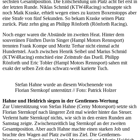
sechsten Gesamtposition. Die Entscheidung um Platz acht fiel erst in
der letzten Runde. Niklas Schmid (KTW4Racing) schnappte sich
noch Maik Kraske, erhielt wegen eines zu kurzen Boxenstopps aber
eine Strafe von fünf Sekunden. So bekam Kraske seinen Platz
zurück. Platz zehn ging an Philipp Rönforth (Rönforth Racing).
Noch enger waren die Abstände im zweiten Heat. Hinter dem
souveränen Fünften Davin Singer (Hampl Motors Rennsport)
trennten Frank Kompe und Moritz Terhar nicht einmal acht
Hundertstel. Auch zwischen Henrik Seibel und Marius Schmid
(KTW4Racing) entschied eine Zeitstrafe das Duell. Philipp
Rönforth und Eric Tobler (Hampl Motors Rennsport) sahen mit
exakt der selben Zeit das schwarz-weiß karierte Tuch.
Stefan Hahne wurde an diesem Wochenende von
Florian Sternkopf unterstützt // Foto: Patrick Holzer
Hahne und Heidrich siegen in der Gentlemen-Wertung
Zur Unterstützung von Stefan Hahne (Cerny Motorsport) setzte sich
Florian Sternkopf nach längerer Zeit mal wieder hinter das Steuer.
Verlernt hatte Sternkopf nichts, wie sich in den ersten Runden am
Samstag zeigte. Zwischenzeitlich lag Sternkopf an der zweiten
Gesamtposition. Aber auch Hahne machte einen starken Job und
brachte den Wagen auf Platz zwölf ins Ziel. Die Gentlemen-