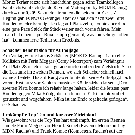
Moritz Terhar setzte sich hauchdünn gegen seine Teamkollegen
Fahrbach/Fahrbach (beide Ravenol Motorsport by MDM Racing)
durch – nur 0,209 Sekunden trennten die beiden im Ziel. „Zu
Beginn gab es etwas Gerangel, aber das hat sich nach zwei, drei
Runden wieder beruhigt. Ich lag auf Platz zehn, konnte aber durch
eine gute Pace Stück für Stück weiter nach vorne fahren. Mein
Team hat einen super Boxenstopp gemacht, was mir sehr geholfen
hat“, kommentierte Terhar sein Ergebnis.
Schächer belohnt sich für Aufholjagd
Am Vortag wurde Lukas Schächer (MORTS Racing Team) eine
Kollision mit Farin Megger (Cerny Motorsport) zum Verhängnis.
Auf Platz 28 rettete er sich gerade noch so über den Zielstrich. Stark
die Leistung im zweiten Rennen, wo sich Schächer schnell nach
vorne arbeitete. Bis auf Rang zwei führte ihn seine Aufholjagd nach
vorne. Erst kurz vor Schluss musste er König ziehen lassen. „Den
zweiten Platz konnte ich relativ lange halten, leider die letzten paar
Runden gegen Mika König aber nicht mehr. Er ist an mir vorbei
gerutscht und wegefahren. Mika ist am Ende regelrecht geflogen“,
so Schächer.
Umkämpfte Top Ten und kurioser Zieleinlauf
Wie gewohnt war die Top Ten hart umkämpft. Im ersten Rennen
landete Farin Megger vor Henrik Seibel (Ravenol Motorsport by
MDM Racing) und Frank Kompe (Kompetenz Racing) auf der