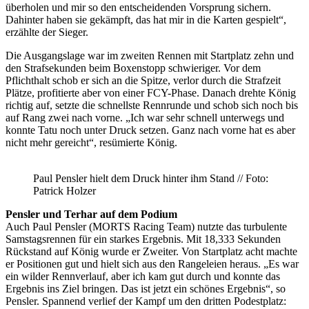
überholen und mir so den entscheidenden Vorsprung sichern.
Dahinter haben sie gekämpft, das hat mir in die Karten gespielt“,
erzählte der Sieger.
Die Ausgangslage war im zweiten Rennen mit Startplatz zehn und
den Strafsekunden beim Boxenstopp schwieriger. Vor dem
Pflichthalt schob er sich an die Spitze, verlor durch die Strafzeit
Plätze, profitierte aber von einer FCY-Phase. Danach drehte König
richtig auf, setzte die schnellste Rennrunde und schob sich noch bis
auf Rang zwei nach vorne. „Ich war sehr schnell unterwegs und
konnte Tatu noch unter Druck setzen. Ganz nach vorne hat es aber
nicht mehr gereicht“, resümierte König.
Paul Pensler hielt dem Druck hinter ihm Stand // Foto:
Patrick Holzer
Pensler und Terhar auf dem Podium
Auch Paul Pensler (MORTS Racing Team) nutzte das turbulente
Samstagsrennen für ein starkes Ergebnis. Mit 18,333 Sekunden
Rückstand auf König wurde er Zweiter. Von Startplatz acht machte
er Positionen gut und hielt sich aus den Rangeleien heraus. „Es war
ein wilder Rennverlauf, aber ich kam gut durch und konnte das
Ergebnis ins Ziel bringen. Das ist jetzt ein schönes Ergebnis“, so
Pensler. Spannend verlief der Kampf um den dritten Podestplatz: