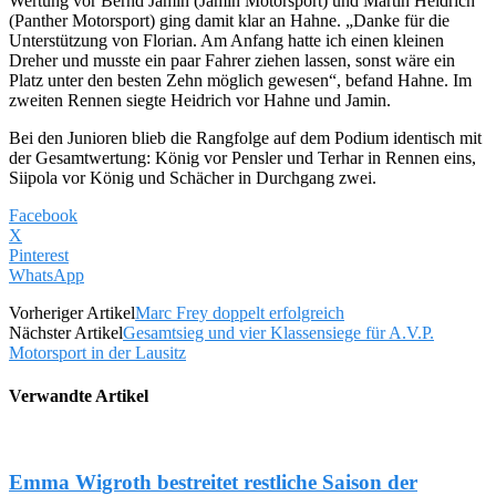
Wertung vor Bernd Jamin (Jamin Motorsport) und Martin Heidrich
(Panther Motorsport) ging damit klar an Hahne. „Danke für die
Unterstützung von Florian. Am Anfang hatte ich einen kleinen
Dreher und musste ein paar Fahrer ziehen lassen, sonst wäre ein
Platz unter den besten Zehn möglich gewesen“, befand Hahne. Im
zweiten Rennen siegte Heidrich vor Hahne und Jamin.
Bei den Junioren blieb die Rangfolge auf dem Podium identisch mit
der Gesamtwertung: König vor Pensler und Terhar in Rennen eins,
Siipola vor König und Schächer in Durchgang zwei.
Facebook
X
Pinterest
WhatsApp
Vorheriger Artikel
Marc Frey doppelt erfolgreich
Nächster Artikel
Gesamtsieg und vier Klassensiege für A.V.P.
Motorsport in der Lausitz
Verwandte Artikel
Emma Wigroth bestreitet restliche Saison der