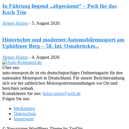
In Führung liegend „abgeräumt“ – Pech für das
Koch Trio
Jürgen Holzer
-
5. August 2026
Historischer und moderner Automobilrennsport am
Uphöfener Berg – 58. Int. Osnabrücker...
Jürgen Holzer
-
4. August 2026
Über uns
auto-rennsport.de ist ein deutschsprachiges Onlinemagazin für den
nationalen Motorsport in Deutschland. Für unsere Berichterstattung
sich wir bei zahlreichen Motorsportveranstaltungen vor Ort und
berichten zeitnah.
Kontaktieren Sie uns:
holza-press@web.de
Folgen Sie uns
Mediadaten
Datenschutz
Impressum
© Newspaper WordPress Theme by TagDiv