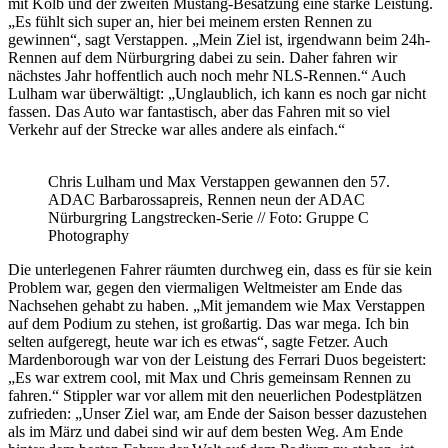
mit Kolb und der zweiten Mustang-Besatzung eine starke Leistung.
„Es fühlt sich super an, hier bei meinem ersten Rennen zu
gewinnen“, sagt Verstappen. „Mein Ziel ist, irgendwann beim 24h-
Rennen auf dem Nürburgring dabei zu sein. Daher fahren wir
nächstes Jahr hoffentlich auch noch mehr NLS-Rennen.“ Auch
Lulham war überwältigt: „Unglaublich, ich kann es noch gar nicht
fassen. Das Auto war fantastisch, aber das Fahren mit so viel
Verkehr auf der Strecke war alles andere als einfach.“
Chris Lulham und Max Verstappen gewannen den 57.
ADAC Barbarossapreis, Rennen neun der ADAC
Nürburgring Langstrecken-Serie // Foto: Gruppe C
Photography
Die unterlegenen Fahrer räumten durchweg ein, dass es für sie kein
Problem war, gegen den viermaligen Weltmeister am Ende das
Nachsehen gehabt zu haben. „Mit jemandem wie Max Verstappen
auf dem Podium zu stehen, ist großartig. Das war mega. Ich bin
selten aufgeregt, heute war ich es etwas“, sagte Fetzer. Auch
Mardenborough war von der Leistung des Ferrari Duos begeistert:
„Es war extrem cool, mit Max und Chris gemeinsam Rennen zu
fahren.“ Stippler war vor allem mit den neuerlichen Podestplätzen
zufrieden: „Unser Ziel war, am Ende der Saison besser dazustehen
als im März und dabei sind wir auf dem besten Weg. Am Ende