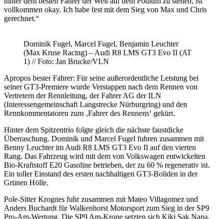
hinter dem besten Fahrer der Welt auf dem Podium zu stehen, ist
vollkommen okay. Ich habe fest mit dem Sieg von Max und Chris
gerechnet.“
Dominik Fugel, Marcel Fugel, Benjamin Leuchter
(Max Kruse Racing) – Audi R8 LMS GT3 Evo II (AT
1) // Foto: Jan Brucke/VLN
Apropos bester Fahrer: Für seine außerordentliche Leistung bei
seiner GT3-Premiere wurde Verstappen nach dem Rennen von
Vertretern der Rennleitung, der Fahrer AG der ILN
(Interessengemeinschaft Langstrecke Nürburgring) und den
Rennkommentatoren zum ‚Fahrer des Rennens‘ gekürt.
Hinter dem Spitzentrio folgte gleich die nächste faustdicke
Überraschung. Dominik und Marcel Fugel fuhren zusammen mit
Benny Leuchter im Audi R8 LMS GT3 Evo II auf den vierten
Rang. Das Fahrzeug wird mit dem von Volkswagen entwickelten
Bio-Kraftstoff E20 Gasoline betrieben, der zu 60 % regenerativ ist.
Ein toller Einstand des ersten nachhaltigen GT3-Boliden in der
Grünen Hölle.
Pole-Sitter Krognes fuhr zusammen mit Mateo Villagomez und
Anders Buchardt für Walkenhorst Motorsport zum Sieg in der SP9
Pro-Am-Wertung. Die SP9 Am-Krone setzten sich Kiki Sak Nana,