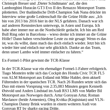
Christoph Breuer und ‚Dieter Schidtmann‘ auf, die den
Lamborghini Huracán GT3 Evo II des Renazzo Motorsport Teams
pilotierten. Der thailändische Drift-Champion Sak Nana drückte im
Interview seine große Leidenschaft für die Grüne Hölle aus: „Ich
bin von 2013 bis 2016 hier in der NLS gefahren. Danach war ich
auf anderen Rennstrecken unterwegs, in Asien und Europa. Ich
habe aber immer nur an die Nordschleife gedacht. Ich bin am Red
Bull Ring oder in Barcelona – wieso denke ich immer an die Grüne
Hölle? Dann haben verschiedene Leute zu mir gesagt: Wenn es das
ist, was du willst, dann mach das doch einfach wieder. Jetzt bin ich
wieder hier und einfach nur sehr glücklich. Danke an das Team,
denn unser Lambo wird immer einfacher zu fahren.“
Ex-Formel-1-Pilot gewinnt die TCR-Klasse
In der TCR-Klasse war ein ehemaliger Formel-1-Fahrer erfolgreich.
Tiago Monteiro teilte sich das Cockpit des Honda Civic TCR FL5
von ALM Motorsport aus Estland mit Mike Halder, dem aktuell
Führenden in der spanischen TCR. Nach 26 Runden setzte sich das
Duo mit einem Vorsprung von 2:35,083 Minuten gegen Kenneth
Østvold und Anders Lindstad im Audi RS3 LMS von Møller Bil
Motorsport aus Norwegen durch. Artur Goroyan Artur, Roman
Mavlanov (beide Armenien), Oleg Kvitka (Kirgisistan) und VLN-
Champion Danny Brink wurden in einem weiteren Audi von
Goroyan RT by sharky-racing Dritte.