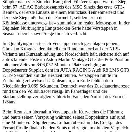
Stippler nach vier Stunden Rang drei. Für Verstappen war der Sieg
beim 57. ADAC Barbarossapreis des MSC Sinzig das erste GT3-
Rennen, der erste Einsatz in einem Multiclass-Teilnehmerfeld und
der erste Sieg außerhalb der Formel 1, seitdem er in der
Königsklasse unterwegs ist – zumindest im realen Motorsport. In der
Digitalen Nürburgring Langstrecken-Serie hatte Verstappen in
Season 5 bereits zwei Siege für sich verbucht.
Im Qualifying musste sich Verstappen noch geschlagen geben.
Christian Krognes, der aktuell den Rundenrekord auf der NLS-
Variante aus Kurzanbindung und Nordschleife hält, sicherte sich auf
abtrocknender Piste im Aston Martin Vantage GT3 die Pole-Position
mit einer Zeit von 8:06,057 Minuten. Platz zwei ging an
Doppelstarter Stippler, dem im JUTA RACING Audi R8 LMS GT3
2,119 Sekunden auf die Bestzeit fehlten. Verstappen führte im
Zeittraining zeitweise das Tableau an, am Ende fehlten dem
Niederländer 3,069 Sekunden. Dennoch war das Zuschauerinteresse
rund um den Vollblutracer riesig. Im Fahrerlager und der
Startaufstellung verfolgten zahlreiche Fans den Auftritt des Formel-
1-Stars.
Beim Rennstart übernahm Verstappen in Kurve eins die Führung
und baute seinen Vorsprung während seines Doppelstints auf rund
eine Minute vor Stippler aus. Lulham übernahm das Cockpit des
Ferrari für die finalen beiden Stints und zeigte im direkten Vergleich