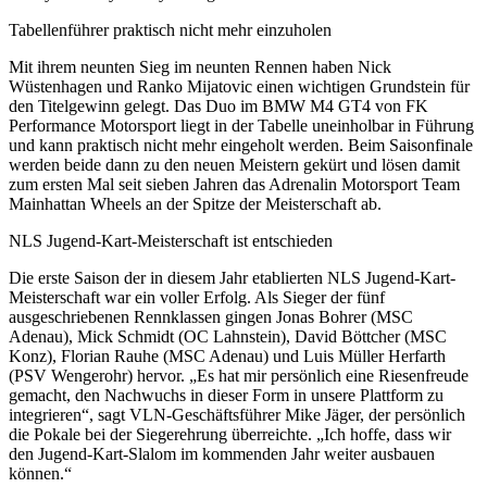
Tabellenführer praktisch nicht mehr einzuholen
Mit ihrem neunten Sieg im neunten Rennen haben Nick
Wüstenhagen und Ranko Mijatovic einen wichtigen Grundstein für
den Titelgewinn gelegt. Das Duo im BMW M4 GT4 von FK
Performance Motorsport liegt in der Tabelle uneinholbar in Führung
und kann praktisch nicht mehr eingeholt werden. Beim Saisonfinale
werden beide dann zu den neuen Meistern gekürt und lösen damit
zum ersten Mal seit sieben Jahren das Adrenalin Motorsport Team
Mainhattan Wheels an der Spitze der Meisterschaft ab.
NLS Jugend-Kart-Meisterschaft ist entschieden
Die erste Saison der in diesem Jahr etablierten NLS Jugend-Kart-
Meisterschaft war ein voller Erfolg. Als Sieger der fünf
ausgeschriebenen Rennklassen gingen Jonas Bohrer (MSC
Adenau), Mick Schmidt (OC Lahnstein), David Böttcher (MSC
Konz), Florian Rauhe (MSC Adenau) und Luis Müller Herfarth
(PSV Wengerohr) hervor. „Es hat mir persönlich eine Riesenfreude
gemacht, den Nachwuchs in dieser Form in unsere Plattform zu
integrieren“, sagt VLN-Geschäftsführer Mike Jäger, der persönlich
die Pokale bei der Siegerehrung überreichte. „Ich hoffe, dass wir
den Jugend-Kart-Slalom im kommenden Jahr weiter ausbauen
können.“