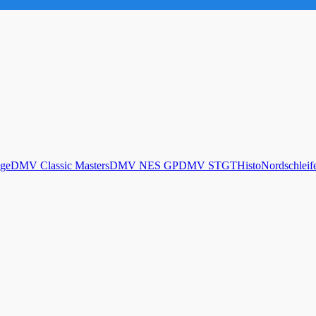
ge
DMV Classic Masters
DMV NES GP
DMV STGT
Histo
Nordschleif