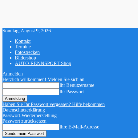
Sonntag, August 9, 2026
Kontakt
Termine
Fotostrecken
Bildershop
AUTO-RENNSPORT Shop
Anmelden
Herzlich willkommen! Melden Sie sich an
Ihr Benutzername
Ihr Passwort
Haben Sie Ihr Passwort vergessen? Hilfe bekommen
Datenschutzerklärung
Passwort-Wiederherstellung
Passwort zurücksetzen
Ihre E-Mail-Adresse