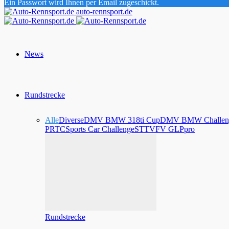
Ein Passwort wird Ihnen per Email zugeschickt.
auto-rennsport.de
News
Rundstrecke
Alle
Diverse
DMV BMW 318ti Cup
DMV BMW Challen
PRTC
Sports Car Challenge
STT
VFV GLPpro
Rundstrecke