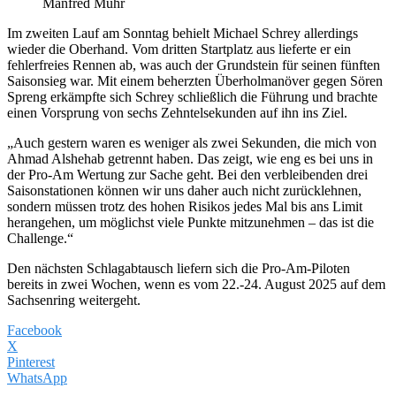
Manfred Muhr
Im zweiten Lauf am Sonntag behielt Michael Schrey allerdings
wieder die Oberhand. Vom dritten Startplatz aus lieferte er ein
fehlerfreies Rennen ab, was auch der Grundstein für seinen fünften
Saisonsieg war. Mit einem beherzten Überholmanöver gegen Sören
Spreng erkämpfte sich Schrey schließlich die Führung und brachte
einen Vorsprung von sechs Zehntelsekunden auf ihn ins Ziel.
„Auch gestern waren es weniger als zwei Sekunden, die mich von
Ahmad Alshehab getrennt haben. Das zeigt, wie eng es bei uns in
der Pro-Am Wertung zur Sache geht. Bei den verbleibenden drei
Saisonstationen können wir uns daher auch nicht zurücklehnen,
sondern müssen trotz des hohen Risikos jedes Mal bis ans Limit
herangehen, um möglichst viele Punkte mitzunehmen – das ist die
Challenge.“
Den nächsten Schlagabtausch liefern sich die Pro-Am-Piloten
bereits in zwei Wochen, wenn es vom 22.-24. August 2025 auf dem
Sachsenring weitergeht.
Facebook
X
Pinterest
WhatsApp