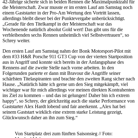
42-Jährige sicherte sich in beiden Rennen die Maximalpunktzahl für
die Meisterschaft. Zwar musste er im ersten Lauf am Samstag noch
einem Gaststarter in der Pro-Am Wertung den Vortritt lassen,
allerdings bleibt dieser bei der Punktevergabe unberücksichtigt.
„Gerade für den Titelkampf in der Meisterschaft war das
Wochenende natürlich absolut Gold wert! Das gibt uns für die
verbleibenden sechs Rennen unheimlich viel Selbstvertrauen“, so
Schrey weiter.
Den ersten Lauf am Samstag nahm der Bonk Motorsport-Pilot mit
dem #33 H&R Porsche 911 GT3 Cup von der vierten Startposition
aus in Angriff und konnte sich bereits in der Anfangsphase des
Rennens auf die zweite Stelle nach vorne arbeiten. In den
Folgerunden parierte er dann mit Bravour die Angriffe seiner
schärfsten Titelaspiranten und brachte den zweiten Rang sicher nach
Hause. „Natürlich hätte ich gerne um den Sieg mitgekämpft, viel
wichtiger war für mich allerdings vor meinen direkten Kontrahenten
ins Ziel zu kommen – und das ist gelungen! Daher bin ich extrem
happy“, so Schrey, der gleichzeitig auch die starke Performance von
Gaststarter Alex Hardt lobend und fair anerkennt. „Alex hat bei
seinem Gaststart wirklich eine extrem starke Leistung gezeigt,
Glückwunsch daher an ihn zum Sieg.“
Von Startplatz drei zum fünften Saisonsieg // Foto: