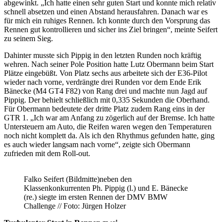
abgewinkt. „Ich hatte einen sehr guten Start und konnte mich relativ
schnell absetzen und einen Abstand herausfahren. Danach war es
für mich ein ruhiges Rennen. Ich konnte durch den Vorsprung das
Rennen gut kontrollieren und sicher ins Ziel bringen“, meinte Seifert
zu seinem Sieg.
Dahinter musste sich Pippig in den letzten Runden noch kräftig
wehren. Nach seiner Pole Position hatte Lutz Obermann beim Start
Plätze eingebüßt. Von Platz sechs aus arbeitete sich der E36-Pilot
wieder nach vorne, verdrängte drei Runden vor dem Ende Erik
Bänecke (M4 GT4 F82) von Rang drei und machte nun Jagd auf
Pippig. Der behielt schließlich mit 0,335 Sekunden die Oberhand.
Für Obermann bedeutete der dritte Platz zudem Rang eins in der
GTR 1. „Ich war am Anfang zu zögerlich auf der Bremse. Ich hatte
Untersteuern am Auto, die Reifen waren wegen den Temperaturen
noch nicht komplett da. Als ich den Rhythmus gefunden hatte, ging
es auch wieder langsam nach vorne“, zeigte sich Obermann
zufrieden mit dem Roll-out.
Falko Seifert (Bildmitte)neben den
Klassenkonkurrenten Ph. Pippig (l.) und E. Bänecke
(re.) siegte im ersten Rennen der DMV BMW
Challenge // Foto: Jürgen Holzer