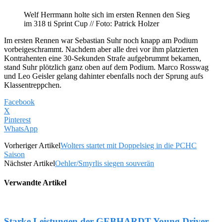
Welf Herrmann holte sich im ersten Rennen den Sieg
im 318 ti Sprint Cup // Foto: Patrick Holzer
Im ersten Rennen war Sebastian Suhr noch knapp am Podium
vorbeigeschrammt. Nachdem aber alle drei vor ihm platzierten
Kontrahenten eine 30-Sekunden Strafe aufgebrummt bekamen,
stand Suhr plötzlich ganz oben auf dem Podium. Marco Rosswag
und Leo Geisler gelang dahinter ebenfalls noch der Sprung aufs
Klassentreppchen.
Facebook
X
Pinterest
WhatsApp
Vorheriger Artikel
Wolters startet mit Doppelsieg in die PCHC
Saison
Nächster Artikel
Oehler/Smyrlis siegen souverän
Verwandte Artikel
Starke Leistungen der GEBHARDT Young Driver