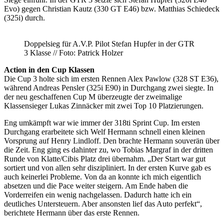
Evo) gegen Christian Kautz (330 GT E46) bzw. Matthias Schiedeck
(325i) durch.
Doppelsieg für A.V.P. Pilot Stefan Hupfer in der GTR
3 Klasse // Foto: Patrick Holzer
Action in den Cup Klassen
Die Cup 3 holte sich im ersten Rennen Alex Pawlow (328 ST E36),
während Andreas Pensler (325i E90) in Durchgang zwei siegte. In
der neu geschaffenen Cup M überzeugte der zweimalige
Klassensieger Lukas Zinnäcker mit zwei Top 10 Platzierungen.
Eng umkämpft war wie immer der 318ti Sprint Cup. Im ersten
Durchgang erarbeitete sich Welf Hermann schnell einen kleinen
Vorsprung auf Henry Lindloff. Den brachte Hermann souverän über
die Zeit. Eng ging es dahinter zu, wo Tobias Margraf in der dritten
Runde von Klatte/Cibis Platz drei übernahm. „Der Start war gut
sortiert und von allen sehr diszipliniert. In der ersten Kurve gab es
auch keinerlei Probleme. Von da an konnte ich mich eigentlich
absetzen und die Pace weiter steigern. Am Ende haben die
Vorderreifen ein wenig nachgelassen. Dadurch hatte ich ein
deutliches Untersteuern. Aber ansonsten lief das Auto perfekt“,
berichtete Hermann über das erste Rennen.