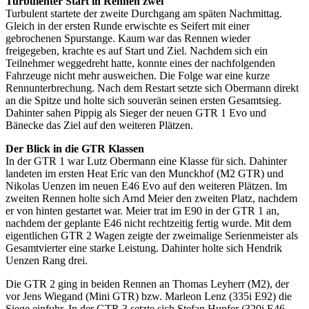
Turbulenter Start in Rennen zwei
Turbulent startete der zweite Durchgang am späten Nachmittag.
Gleich in der ersten Runde erwischte es Seifert mit einer
gebrochenen Spurstange. Kaum war das Rennen wieder
freigegeben, krachte es auf Start und Ziel. Nachdem sich ein
Teilnehmer weggedreht hatte, konnte eines der nachfolgenden
Fahrzeuge nicht mehr ausweichen. Die Folge war eine kurze
Rennunterbrechung. Nach dem Restart setzte sich Obermann direkt
an die Spitze und holte sich souverän seinen ersten Gesamtsieg.
Dahinter sahen Pippig als Sieger der neuen GTR 1 Evo und
Bänecke das Ziel auf den weiteren Plätzen.
Der Blick in die GTR Klassen
In der GTR 1 war Lutz Obermann eine Klasse für sich. Dahinter
landeten im ersten Heat Eric van den Munckhof (M2 GTR) und
Nikolas Uenzen im neuen E46 Evo auf den weiteren Plätzen. Im
zweiten Rennen holte sich Arnd Meier den zweiten Platz, nachdem
er von hinten gestartet war. Meier trat im E90 in der GTR 1 an,
nachdem der geplante E46 nicht rechtzeitig fertig wurde. Mit dem
eigentlichen GTR 2 Wagen zeigte der zweimalige Serienmeister als
Gesamtvierter eine starke Leistung. Dahinter holte sich Hendrik
Uenzen Rang drei.
Die GTR 2 ging in beiden Rennen an Thomas Leyherr (M2), der
vor Jens Wiegand (Mini GTR) bzw. Marleon Lenz (335i E92) die
Siege einfuhr. In der GTR 3 setzte sich Stefan Hupfer (320i E46