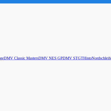
ge
DMV Classic Masters
DMV NES GP
DMV STGT
Histo
Nordschleif