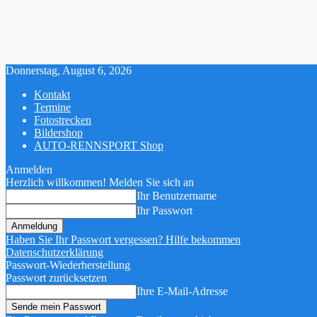
Donnerstag, August 6, 2026
Kontakt
Termine
Fotostrecken
Bildershop
AUTO-RENNSPORT Shop
Anmelden
Herzlich willkommen! Melden Sie sich an
Ihr Benutzername
Ihr Passwort
Haben Sie Ihr Passwort vergessen? Hilfe bekommen
Datenschutzerklärung
Passwort-Wiederherstellung
Passwort zurücksetzen
Ihre E-Mail-Adresse