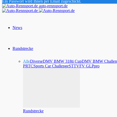
Ein Passwort wird Ihnen per Email zugeschickt.
auto-rennsport.de
News
Rundstrecke
Alle
Diverse
DMV BMW 318ti Cup
DMV BMW Challen
PRTC
Sports Car Challenge
STT
VFV GLPpro
Rundstrecke