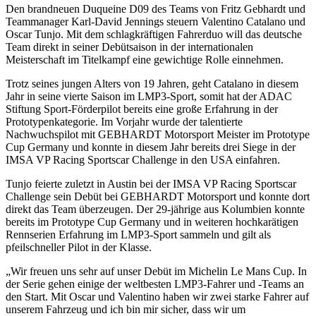
Den brandneuen Duqueine D09 des Teams von Fritz Gebhardt und
Teammanager Karl-David Jennings steuern Valentino Catalano und
Oscar Tunjo. Mit dem schlagkräftigen Fahrerduo will das deutsche
Team direkt in seiner Debütsaison in der internationalen
Meisterschaft im Titelkampf eine gewichtige Rolle einnehmen.
Trotz seines jungen Alters von 19 Jahren, geht Catalano in diesem
Jahr in seine vierte Saison im LMP3-Sport, somit hat der ADAC
Stiftung Sport-Förderpilot bereits eine große Erfahrung in der
Prototypenkategorie. Im Vorjahr wurde der talentierte
Nachwuchspilot mit GEBHARDT Motorsport Meister im Prototype
Cup Germany und konnte in diesem Jahr bereits drei Siege in der
IMSA VP Racing Sportscar Challenge in den USA einfahren.
Tunjo feierte zuletzt in Austin bei der IMSA VP Racing Sportscar
Challenge sein Debüt bei GEBHARDT Motorsport und konnte dort
direkt das Team überzeugen. Der 29-jährige aus Kolumbien konnte
bereits im Prototype Cup Germany und in weiteren hochkarätigen
Rennserien Erfahrung im LMP3-Sport sammeln und gilt als
pfeilschneller Pilot in der Klasse.
„Wir freuen uns sehr auf unser Debüt im Michelin Le Mans Cup. In
der Serie gehen einige der weltbesten LMP3-Fahrer und -Teams an
den Start. Mit Oscar und Valentino haben wir zwei starke Fahrer auf
unserem Fahrzeug und ich bin mir sicher, dass wir um