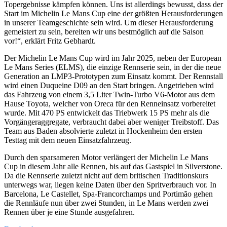
Topergebnisse kämpfen können. Uns ist allerdings bewusst, dass der
Start im Michelin Le Mans Cup eine der größten Herausforderungen
in unserer Teamgeschichte sein wird. Um dieser Herausforderung
gemeistert zu sein, bereiten wir uns bestmöglich auf die Saison
vor!“, erklärt Fritz Gebhardt.
Der Michelin Le Mans Cup wird im Jahr 2025, neben der European
Le Mans Series (ELMS), die einzige Rennserie sein, in der die neue
Generation an LMP3-Prototypen zum Einsatz kommt. Der Rennstall
wird einen Duqueine D09 an den Start bringen. Angetrieben wird
das Fahrzeug von einem 3,5 Liter Twin-Turbo V6-Motor aus dem
Hause Toyota, welcher von Oreca für den Renneinsatz vorbereitet
wurde. Mit 470 PS entwickelt das Triebwerk 15 PS mehr als die
Vorgängeraggregate, verbraucht dabei aber weniger Treibstoff. Das
Team aus Baden absolvierte zuletzt in Hockenheim den ersten
Testtag mit dem neuen Einsatzfahrzeug.
Durch den sparsameren Motor verlängert der Michelin Le Mans
Cup in diesem Jahr alle Rennen, bis auf das Gastspiel in Silverstone.
Da die Rennserie zuletzt nicht auf dem britischen Traditionskurs
unterwegs war, liegen keine Daten über den Spritverbrauch vor. In
Barcelona, Le Castellet, Spa-Francorchamps und Portimão gehen
die Rennläufe nun über zwei Stunden, in Le Mans werden zwei
Rennen über je eine Stunde ausgefahren.